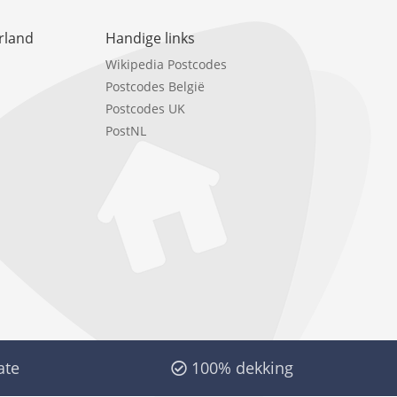
rland
Handige links
Wikipedia Postcodes
Postcodes België
Postcodes UK
PostNL
ate
100% dekking