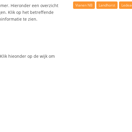
Vianen NB
Landhorst
Ledea
mmer. Hieronder een overzicht
en. Klik op het betreffende
nformatie te zien.
Klik hieonder op de wijk om