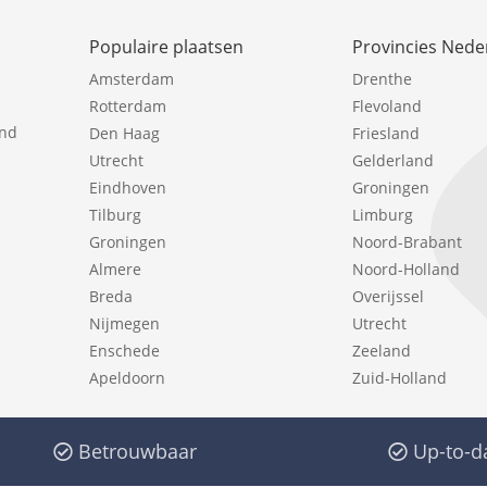
Populaire plaatsen
Provincies Nede
Amsterdam
Drenthe
Rotterdam
Flevoland
ind
Den Haag
Friesland
Utrecht
Gelderland
Eindhoven
Groningen
Tilburg
Limburg
Groningen
Noord-Brabant
Almere
Noord-Holland
Breda
Overijssel
Nijmegen
Utrecht
Enschede
Zeeland
Apeldoorn
Zuid-Holland
Betrouwbaar
Up-to-d