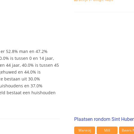
an er 52.8% man en 47.2%
10.0% is tussen 0 en 14 jaar,
en 44 jaar, 40.0% is tussen 45
s gehuwed en 44.0% is
ze bestaan uit 30.0%
uishoudens en 37.0%
eld bestaat een huishouden
Plaatsen rondom Sint Huber
Wanroij
Mill
Beers 