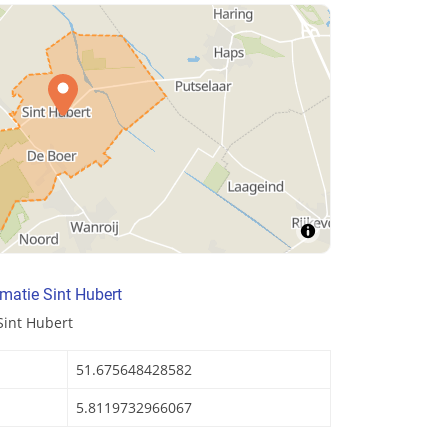
matie Sint Hubert
Sint Hubert
51.675648428582
5.8119732966067