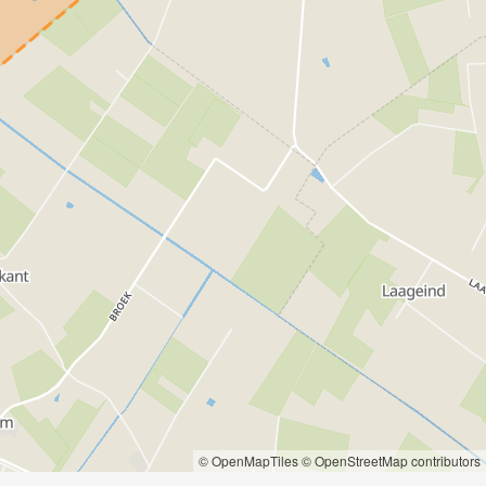
© OpenMapTiles
© OpenStreetMap contributors