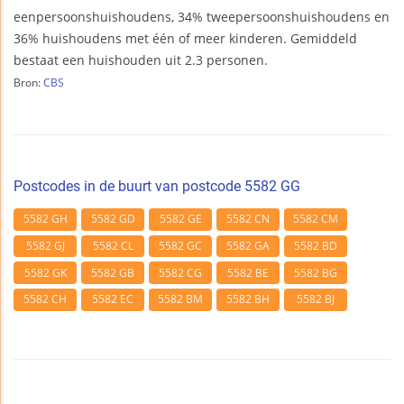
eenpersoonshuishoudens, 34% tweepersoonshuishoudens en
36% huishoudens met één of meer kinderen. Gemiddeld
bestaat een huishouden uit 2.3 personen.
Bron:
CBS
Postcodes in de buurt van postcode 5582 GG
5582 GH
5582 GD
5582 GE
5582 CN
5582 CM
5582 GJ
5582 CL
5582 GC
5582 GA
5582 BD
5582 GK
5582 GB
5582 CG
5582 BE
5582 BG
5582 CH
5582 EC
5582 BM
5582 BH
5582 BJ