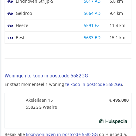
Eindhoven Strijp-S
5617 AD
5.8 km
Geldrop
5664 AD
9.4 km
Heeze
5591 EZ
11.4 km
Best
5683 BD
15.1 km
Woningen te koop in postcode 5582GG
Er staat momenteel 1 woning
te koop in postcode 5582GG
.
Akeleilaan 15
€ 495.000
5582GG Waalre
Bekijk alle
koopwoningen in postcode 5582GG
op Huispedia.