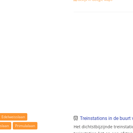
Edelweisslaan
Treinstations in de buur
islaan
Primulalaan
Het dichtstbijzijnde treinstat