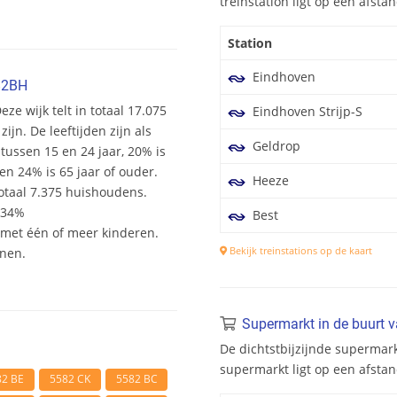
treinstation ligt op een afst
Station
Eindhoven
82BH
ze wijk telt in totaal 17.075
Eindhoven Strijp-S
n. De leeftijden zijn als
Geldrop
 tussen 15 en 24 jaar, 20% is
en 24% is 65 jaar of ouder.
Heeze
otaal 7.375 huishoudens.
 34%
Best
et één of meer kinderen.
Bekijk treinstations op de kaart
onen.
Supermarkt in de buurt 
De dichtstbijzijnde supermar
supermarkt ligt op een afsta
82 BE
5582 CK
5582 BC