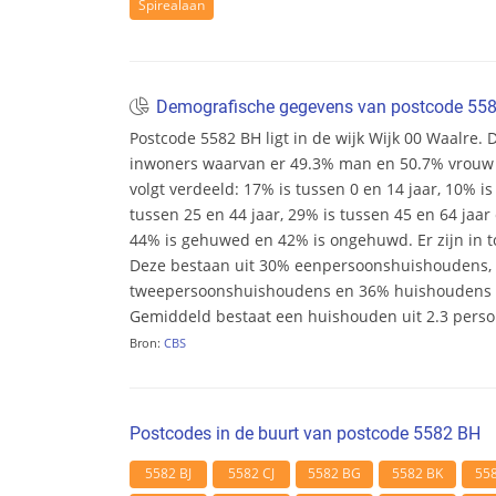
Spirealaan
Demografische gegevens van postcode 55
Postcode 5582 BH ligt in de wijk Wijk 00 Waalre. De
inwoners waarvan er 49.3% man en 50.7% vrouw zij
volgt verdeeld: 17% is tussen 0 en 14 jaar, 10% is
tussen 25 en 44 jaar, 29% is tussen 45 en 64 jaar 
44% is gehuwed en 42% is ongehuwd. Er zijn in t
Deze bestaan uit 30% eenpersoonshuishoudens,
tweepersoonshuishoudens en 36% huishoudens m
Gemiddeld bestaat een huishouden uit 2.3 pers
Bron:
CBS
Postcodes in de buurt van postcode 5582 BH
5582 BJ
5582 CJ
5582 BG
5582 BK
55