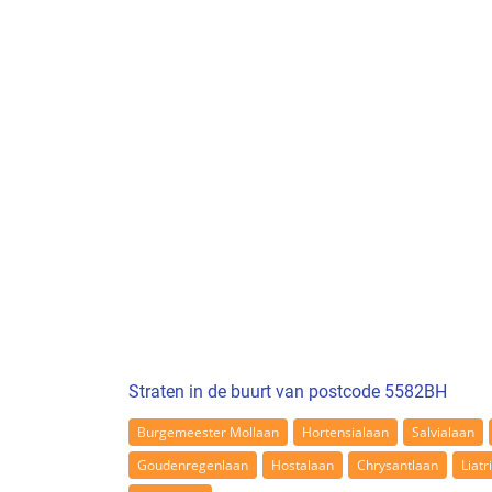
Straten in de buurt van postcode 5582BH
Burgemeester Mollaan
Hortensialaan
Salvialaan
Goudenregenlaan
Hostalaan
Chrysantlaan
Liatr