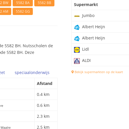
82 BW
5582 BA
5582 BB
Supermarkt
82 AM
5582 GG
Jumbo
Albert Heijn
Albert Heijn
de 5582 BH. Nutsscholen de
Lidl
code 5582 BH. Deze
ALDI
zet
speciaal
onderwijs
Bekijk supermarkten op de kaart
Afstand
0.4 km
0.6 km
lre
2.3 km
2.5 km
, Waalre