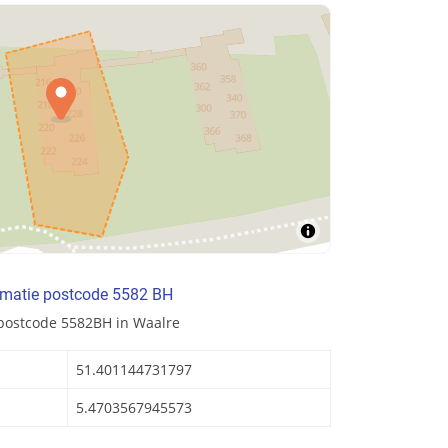
rmatie postcode 5582 BH
 postcode 5582BH in Waalre
51.401144731797
5.4703567945573