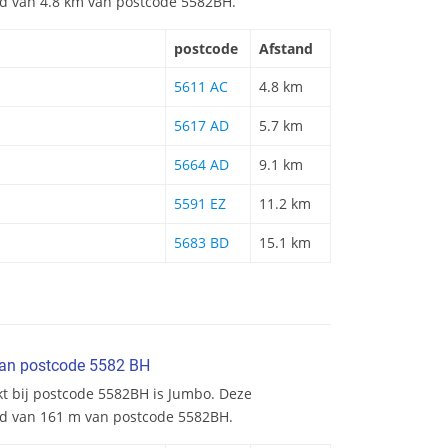
and van 4.8 km van postcode 5582BH.
postcode
Afstand
5611 AC
4.8 km
5617 AD
5.7 km
5664 AD
9.1 km
5591 EZ
11.2 km
5683 BD
15.1 km
van postcode 5582 BH
kt bij postcode 5582BH is Jumbo. Deze
nd van 161 m van postcode 5582BH.