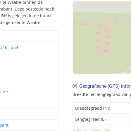
n te Waalre binnen de
rabant. Deze postcode heeft
BH is gelegen in de buurt
in de gemeente Waalre.
216 - 254
Geografische (GPS) info
alre
Breedte- en lengtegraad van
Breedtegraad (N):
Lengtegraad (E):
bant
Bekijk in Google Maps