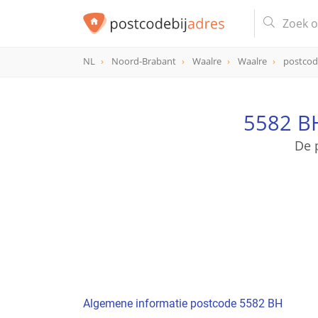
NL
Noord-Brabant
Waalre
Waalre
postcod
postcode
5582 BH
5582 BH
De 
Algemene informatie postcode 5582 BH