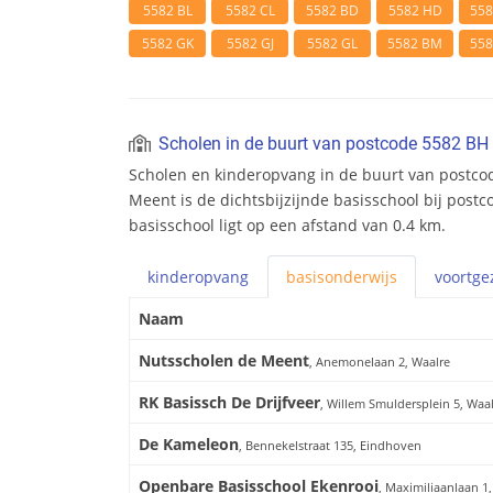
5582 BL
5582 CL
5582 BD
5582 HD
55
5582 GK
5582 GJ
5582 GL
5582 BM
55
Scholen in de buurt van postcode 5582 BH
Scholen en kinderopvang in de buurt van postco
Meent is de dichtsbijzijnde basisschool bij post
basisschool ligt op een afstand van 0.4 km.
kinderopvang
basis
onderwijs
voortge
Naam
Nutsscholen de Meent
, Anemonelaan 2, Waalre
RK Basissch De Drijfveer
, Willem Smuldersplein 5, Waa
De Kameleon
, Bennekelstraat 135, Eindhoven
Openbare Basisschool Ekenrooi
, Maximiliaanlaan 1