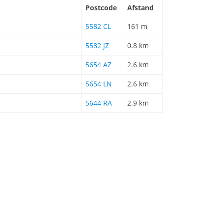
Postcode
Afstand
5582 CL
161 m
5582 JZ
0.8 km
5654 AZ
2.6 km
5654 LN
2.6 km
5644 RA
2.9 km