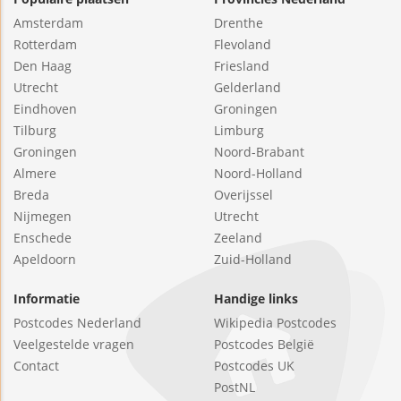
Amsterdam
Drenthe
Rotterdam
Flevoland
Den Haag
Friesland
Utrecht
Gelderland
Eindhoven
Groningen
Tilburg
Limburg
Groningen
Noord-Brabant
Almere
Noord-Holland
Breda
Overijssel
Nijmegen
Utrecht
Enschede
Zeeland
Apeldoorn
Zuid-Holland
Informatie
Handige links
Postcodes Nederland
Wikipedia Postcodes
Veelgestelde vragen
Postcodes België
Contact
Postcodes UK
PostNL