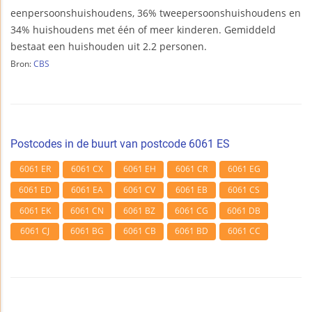
eenpersoonshuishoudens, 36% tweepersoonshuishoudens en
34% huishoudens met één of meer kinderen. Gemiddeld
bestaat een huishouden uit 2.2 personen.
Bron:
CBS
Postcodes in de buurt van postcode 6061 ES
6061 ER
6061 CX
6061 EH
6061 CR
6061 EG
6061 ED
6061 EA
6061 CV
6061 EB
6061 CS
6061 EK
6061 CN
6061 BZ
6061 CG
6061 DB
6061 CJ
6061 BG
6061 CB
6061 BD
6061 CC