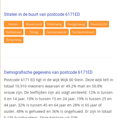
Straten in de buurt van postcode 6171ED
Haven
Houterend
Holenweg
Hoogenweg
Havenzicht
Kerkstraat
Steeg
Ganzenweide
Steskensstraat
Bergsteeg
Demografische gegevens van postcode 6171ED
Postcode 6171 ED ligt in de wijk Wijk 00 Stein. Deze wijk telt in
totaal 10.910 inwoners waarvan er 49.2% man en 50.8%
vrouw zijn. De leeftijden zijn als volgt verdeeld: 12% is tussen
0 en 14 jaar, 10% is tussen 15 en 24 jaar, 19% is tussen 25 en
44 jaar, 32% is tussen 45 en 64 jaar en 28% is 65 jaar of
ouder. 48% is gehuwed en 36% is ongehuwd. Er zijn in totaal
5.135 huishoudens. Deze bestaan uit 32%