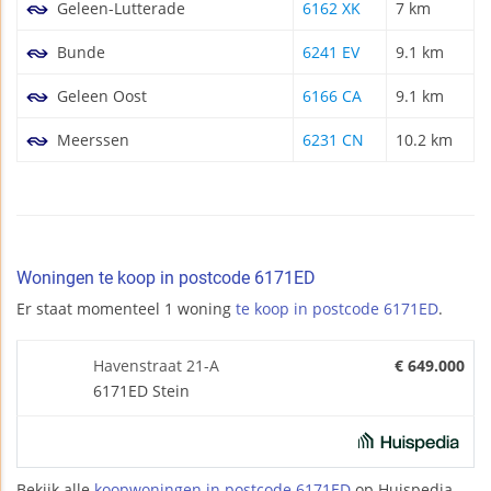
Geleen-Lutterade
6162 XK
7 km
Bunde
6241 EV
9.1 km
Geleen Oost
6166 CA
9.1 km
Meerssen
6231 CN
10.2 km
Woningen te koop in postcode 6171ED
Er staat momenteel 1 woning
te koop in postcode 6171ED
.
Havenstraat 21-A
€ 649.000
6171ED Stein
Bekijk alle
koopwoningen in postcode 6171ED
op Huispedia.