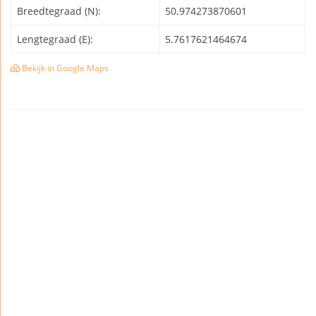
Breedtegraad (N):
50.974273870601
Lengtegraad (E):
5.7617621464674
Bekijk in Google Maps