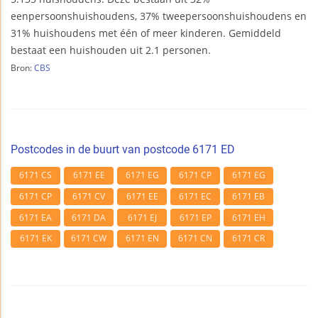
eenpersoonshuishoudens, 37% tweepersoonshuishoudens en
31% huishoudens met één of meer kinderen. Gemiddeld
bestaat een huishouden uit 2.1 personen.
Bron:
CBS
Postcodes in de buurt van postcode 6171 ED
6171 CS
6171 EE
6171 EG
6171 CP
6171 EG
6171 CP
6171 CV
6171 EE
6171 EC
6171 EB
6171 EA
6171 DA
6171 EJ
6171 EP
6171 EH
6171 EK
6171 CW
6171 EN
6171 CN
6171 CR