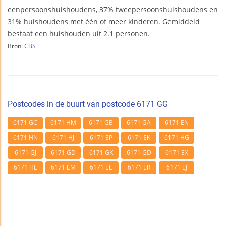
eenpersoonshuishoudens, 37% tweepersoonshuishoudens en
31% huishoudens met één of meer kinderen. Gemiddeld
bestaat een huishouden uit 2.1 personen.
Bron:
CBS
Postcodes in de buurt van postcode 6171 GG
6171 GC
6171 HM
6171 GB
6171 GA
6171 EN
6171 HN
6171 HJ
6171 EP
6171 EK
6171 HG
6171 GJ
6171 GD
6171 GK
6171 GD
6171 EX
6171 HL
6171 EM
6171 EL
6171 ER
6171 EJ