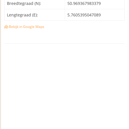
Breedtegraad (N):
50.969367983379
Lengtegraad (E):
5.7605395047089
Bekijk in Google Maps