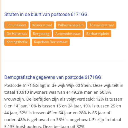
Straten in de buurt van postcode 6171GG
Schuttekleef
Kelderstraat
Wilhelminaplein
Tossaintsstraat
De Halstraat
Bergsteeg
Assevedostraat
Barbariniplein
Koningshofke
Kapelaan Berixstraat
Demografische gegevens van postcode 6171GG
Postcode 6171 GG ligt in de wijk Wijk 00 Stein. Deze wijk telt in
totaal 10.910 inwoners waarvan er 49.2% man en 50.8%
vrouw zijn. De leeftijden zijn als volgt verdeeld: 12% is tussen
0 en 14 jaar, 10% is tussen 15 en 24 jaar, 19% is tussen 25 en
44 jaar, 32% is tussen 45 en 64 jaar en 28% is 65 jaar of
ouder. 48% is gehuwed en 36% is ongehuwd. Er zijn in totaal
5.135 huishoudens. Deze bestaan uit 32%