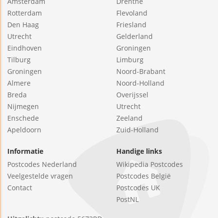
Amsterdam
Drenthe
Rotterdam
Flevoland
Den Haag
Friesland
Utrecht
Gelderland
Eindhoven
Groningen
Tilburg
Limburg
Groningen
Noord-Brabant
Almere
Noord-Holland
Breda
Overijssel
Nijmegen
Utrecht
Enschede
Zeeland
Apeldoorn
Zuid-Holland
Informatie
Handige links
Postcodes Nederland
Wikipedia Postcodes
Veelgestelde vragen
Postcodes België
Contact
Postcodes UK
PostNL