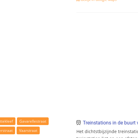
ttekleef
Gavarellestraat
Treinstations in de buur
erstraat
Vaarstraat
Het dichtstbijzijnde treinstat