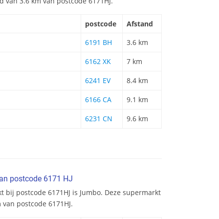
and van 3.6 km van postcode 6171HJ.
postcode
Afstand
6191 BH
3.6 km
6162 XK
7 km
6241 EV
8.4 km
6166 CA
9.1 km
6231 CN
9.6 km
van postcode 6171 HJ
kt bij postcode 6171HJ is Jumbo. Deze supermarkt
m van postcode 6171HJ.