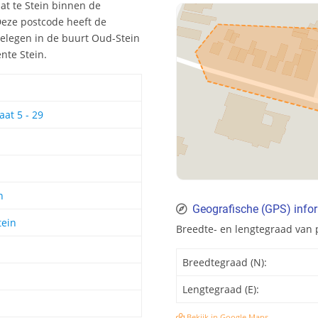
aat te Stein binnen de
Deze postcode heeft de
elegen in de buurt Oud-Stein
nte Stein.
aat 5 - 29
n
Geografische (GPS) info
tein
Breedte- en lengtegraad van 
Breedtegraad (N):
Lengtegraad (E):
Bekijk in Google Maps