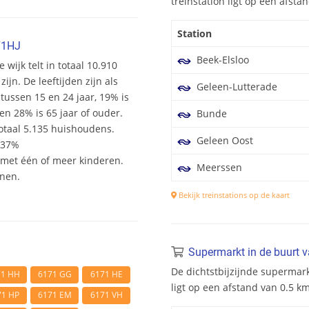
treinstation ligt op een afst
Station
71HJ
Beek-Elsloo
 wijk telt in totaal 10.910
n. De leeftijden zijn als
Geleen-Lutterade
 tussen 15 en 24 jaar, 19% is
en 28% is 65 jaar of ouder.
Bunde
otaal 5.135 huishoudens.
Geleen Oost
 37%
et één of meer kinderen.
Meerssen
onen.
Bekijk treinstations op de kaart
Supermarkt in de buurt 
De dichtstbijzijnde supermar
71 HH
6171 GG
6171 HE
ligt op een afstand van 0.5 k
71 HP
6171 EM
6171 VH