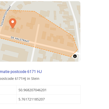
rmatie postcode 6171 HJ
postcode 6171HJ in Stein
50.968207046201
5.761721185207