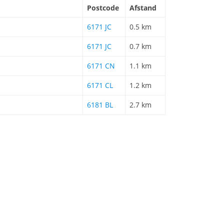
Postcode
Afstand
6171 JC
0.5 km
6171 JC
0.7 km
6171 CN
1.1 km
6171 CL
1.2 km
6181 BL
2.7 km