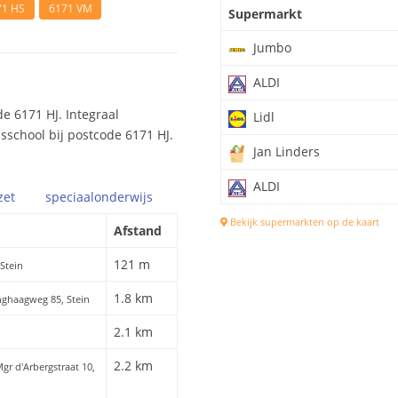
71 HS
6171 VM
Supermarkt
Jumbo
ALDI
e 6171 HJ. Integraal
Lidl
isschool bij postcode 6171 HJ.
Jan Linders
ALDI
zet
speciaal
onderwijs
Bekijk supermarkten op de kaart
Afstand
121 m
 Stein
1.8 km
nghaagweg 85, Stein
2.1 km
2.2 km
Mgr d'Arbergstraat 10,