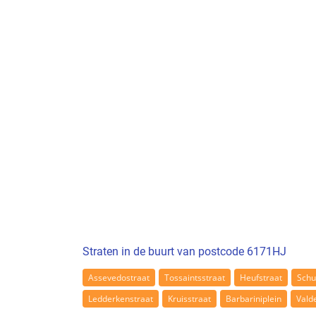
Straten in de buurt van postcode 6171HJ
Assevedostraat
Tossaintsstraat
Heufstraat
Schu
Ledderkenstraat
Kruisstraat
Barbariniplein
Vald