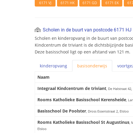
6171 VJ
6171 HK
6171 GD
6171 EK
61
Scholen in de buurt van postcode 6171 HJ
Scholen en kinderopvang in de buurt van postcod
Kindcentrum de triviant is de dichtsbijzijnde bas
Deze basisschool ligt op een afstand van 121 m.
kinderopvang
basis
onderwijs
voortge
Naam
Integraal Kindcentrum de triviant
, De Halstraat 42,
Rooms Katholieke Basisschool Kerensheide
, La
Basisschool De Poolster
, Dross Essersstraat 2, Elsloo
Rooms Katholieke Basisschool St Augustinus
, 
Elsloo