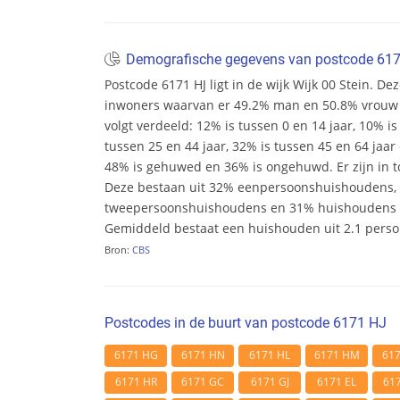
Demografische gegevens van postcode 61
Postcode 6171 HJ ligt in de wijk Wijk 00 Stein. Deze
inwoners waarvan er 49.2% man en 50.8% vrouw zij
volgt verdeeld: 12% is tussen 0 en 14 jaar, 10% is
tussen 25 en 44 jaar, 32% is tussen 45 en 64 jaar 
48% is gehuwed en 36% is ongehuwd. Er zijn in t
Deze bestaan uit 32% eenpersoonshuishoudens,
tweepersoonshuishoudens en 31% huishoudens m
Gemiddeld bestaat een huishouden uit 2.1 pers
Bron:
CBS
Postcodes in de buurt van postcode 6171 HJ
6171 HG
6171 HN
6171 HL
6171 HM
61
6171 HR
6171 GC
6171 GJ
6171 EL
61