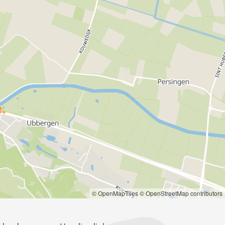
© OpenMapTiles
© OpenStreetMap contributors