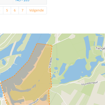
4
5
6
7
Volgende