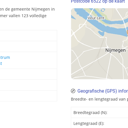
Postcode 6522 op de kaart
nen de gemeente Nijmegen in
mer vallen 123 volledige
ntrum
t
Geografische (GPS) info
Breedte- en lengtegraad van
Breedtegraad (N):
Lengtegraad (E):