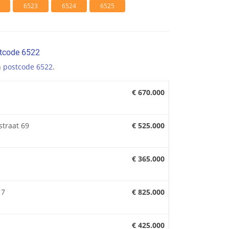
6523
6524
6525
stcode 6522
n
postcode 6522
.
€ 670.000
traat 69
€ 525.000
€ 365.000
17
€ 825.000
€ 425.000