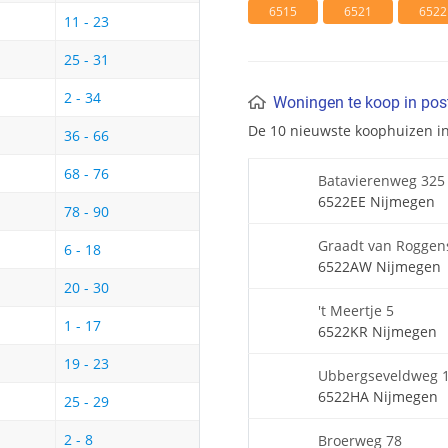
6515
6521
6522
11 - 23
25 - 31
2 - 34
Woningen te koop in po
De 10 nieuwste koophuizen i
36 - 66
68 - 76
Batavierenweg 325
6522EE Nijmegen
78 - 90
Graadt van Roggens
6 - 18
6522AW Nijmegen
20 - 30
't Meertje 5
1 - 17
6522KR Nijmegen
19 - 23
Ubbergseveldweg 
6522HA Nijmegen
25 - 29
2 - 8
Broerweg 78