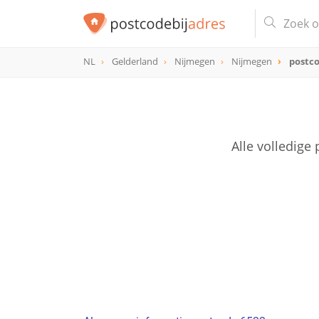
NL
Gelderland
Nijmegen
Nijmegen
postco
postcode
6522
Alle volledig