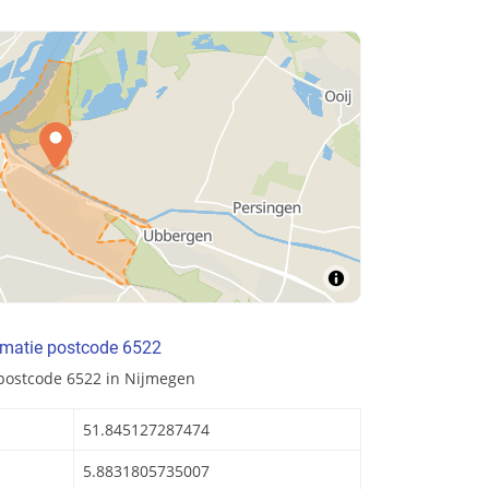
rmatie postcode 6522
 postcode 6522 in Nijmegen
51.845127287474
5.8831805735007