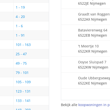
6522JE Nijmegen
1 - 19
Graadt van Roggens
4 - 20
6522AX Nijmegen
1 - 6
Batavierenweg 64
6522EB Nijmegen
1 - 91
101 - 163
't Meertje 10
6522KR Nijmegen
25 - 47
Ooyse Sluispad 7
49 - 75
6522KW Nijmegen
79 - 101
Oude Ubbergseweg
105 - 109
6522KE Nijmegen
123 - 131
133 - 141
Bekijk alle
koopwoningen in p
143 - 203