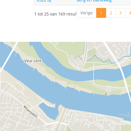
Vorige
1
2
3
1 tot 25 van 169 resultaten