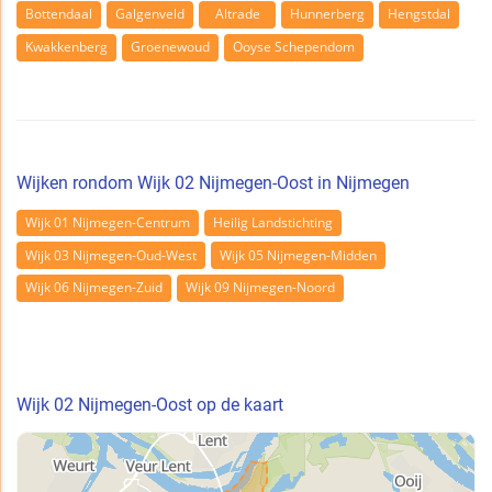
Bottendaal
Galgenveld
Altrade
Hunnerberg
Hengstdal
Kwakkenberg
Groenewoud
Ooyse Schependom
Wijken rondom Wijk 02 Nijmegen-Oost in Nijmegen
Wijk 01 Nijmegen-Centrum
Heilig Landstichting
Wijk 03 Nijmegen-Oud-West
Wijk 05 Nijmegen-Midden
Wijk 06 Nijmegen-Zuid
Wijk 09 Nijmegen-Noord
Wijk 02 Nijmegen-Oost op de kaart