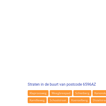
Straten in de buurt van postcode 6596AZ
Klaproosweg
Weegbreepad
Schietberg
Kanons
Kamilleweg
Schoolstraat
Koenselberg
Distelstra