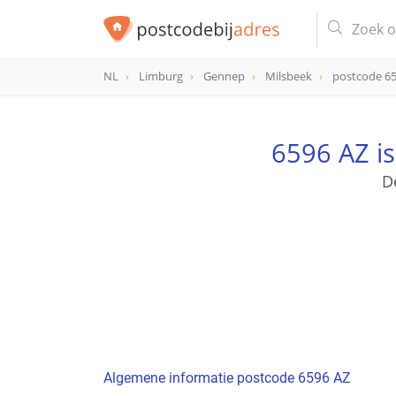
NL
Limburg
Gennep
Milsbeek
postcode 6
postcode
6596 AZ
6596 AZ i
D
Algemene informatie postcode 6596 AZ