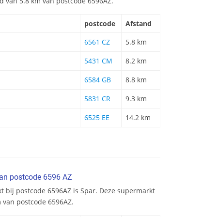
and van 5.8 km van postcode 6596AZ.
postcode
Afstand
6561 CZ
5.8 km
5431 CM
8.2 km
6584 GB
8.8 km
5831 CR
9.3 km
6525 EE
14.2 km
van postcode 6596 AZ
kt bij postcode 6596AZ is Spar. Deze supermarkt
km van postcode 6596AZ.