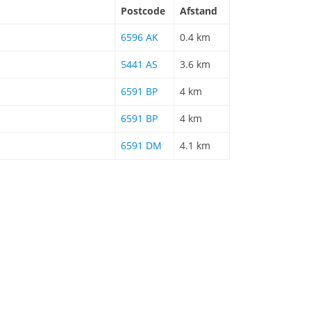
Postcode
Afstand
6596 AK
0.4 km
5441 AS
3.6 km
6591 BP
4 km
6591 BP
4 km
6591 DM
4.1 km