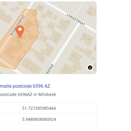
rmatie postcode 6596 AZ
postcode 6596AZ in Milsbeek
51.727285985466
5.9480858060924