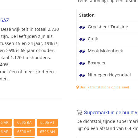
treinstation ligt op een afst
Station
96AZ
Groesbeek Draisine
Deze wijk telt in totaal 2.730
n. De leeftijden zijn als
Cuijk
 tussen 15 en 24 jaar, 19% is
en 25% is 65 jaar of ouder.
Mook Molenhoek
otaal 1.170 huishoudens.
Boxmeer
 40%
et één of meer kinderen.
Nijmegen Heyendaal
onen.
Bekijk treinstations op de kaart
Supermarkt in de buurt 
De dichtstbijzijnde supermar
96 AR
6596 BA
6596 AT
ligt op een afstand van 0.4 
96 AP
6596 AS
6596 AN