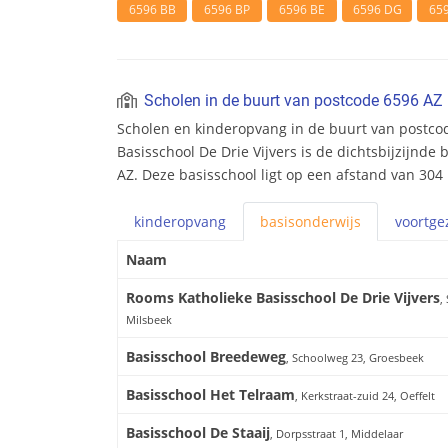
6596 BB
6596 BP
6596 BE
6596 DG
65
Scholen in de buurt van postcode 6596 AZ
Scholen en kinderopvang in de buurt van postco
Basisschool De Drie Vijvers is de dichtsbijzijnde
AZ. Deze basisschool ligt op een afstand van 304
kinderopvang
basis
onderwijs
voortge
Naam
Rooms Katholieke Basisschool De Drie Vijvers
,
Milsbeek
Basisschool Breedeweg
, Schoolweg 23, Groesbeek
Basisschool Het Telraam
, Kerkstraat-zuid 24, Oeffelt
Basisschool De Staaij
, Dorpsstraat 1, Middelaar