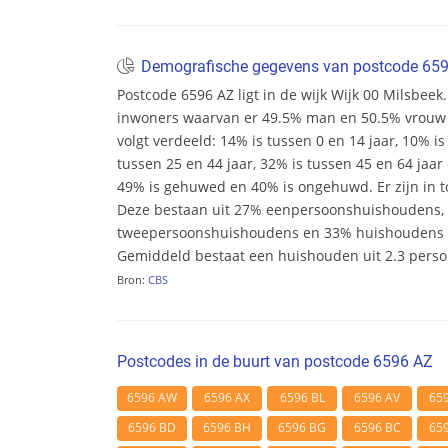
Demografische gegevens van postcode 65
Postcode 6596 AZ ligt in de wijk Wijk 00 Milsbeek. 
inwoners waarvan er 49.5% man en 50.5% vrouw zij
volgt verdeeld: 14% is tussen 0 en 14 jaar, 10% is
tussen 25 en 44 jaar, 32% is tussen 45 en 64 jaar 
49% is gehuwed en 40% is ongehuwd. Er zijn in t
Deze bestaan uit 27% eenpersoonshuishoudens,
tweepersoonshuishoudens en 33% huishoudens m
Gemiddeld bestaat een huishouden uit 2.3 pers
Bron:
CBS
Postcodes in de buurt van postcode 6596 AZ
6596 AW
6596 AX
6596 BL
6596 AV
65
6596 BD
6596 BH
6596 BG
6596 BC
65