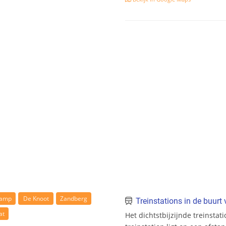
kamp
De Knoot
Zandberg
Treinstations in de buur
at
Het dichtstbijzijnde treinstat