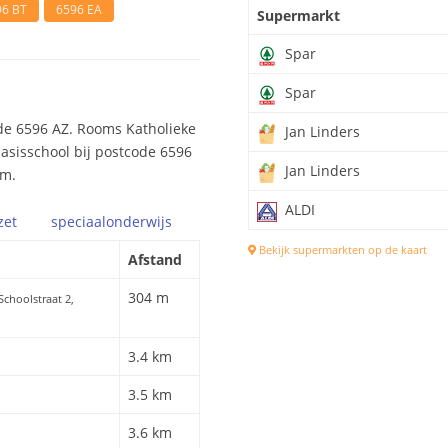
96 BT
6596 EA
Supermarkt
Spar
Spar
de 6596 AZ. Rooms Katholieke
Jan Linders
 basisschool bij postcode 6596
Jan Linders
 m.
ALDI
zet
speciaal
onderwijs
Bekijk supermarkten op de kaart
Afstand
304 m
 Schoolstraat 2,
3.4 km
3.5 km
3.6 km