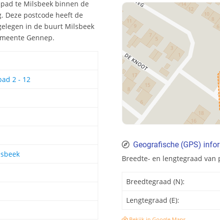
mpad te Milsbeek binnen de
. Deze postcode heeft de
gelegen in de buurt Milsbeek
 gemeente Gennep.
ad 2 - 12
Geografische (GPS) info
lsbeek
Breedte- en lengtegraad van 
Breedtegraad (N):
Lengtegraad (E):
Bekijk in Google Maps