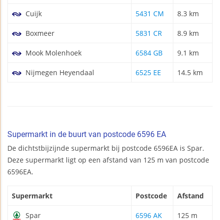
Cuijk
5431 CM
8.3 km
Boxmeer
5831 CR
8.9 km
Mook Molenhoek
6584 GB
9.1 km
Nijmegen Heyendaal
6525 EE
14.5 km
Supermarkt in de buurt van postcode 6596 EA
De dichtstbijzijnde supermarkt bij postcode 6596EA is Spar.
Deze supermarkt ligt op een afstand van 125 m van postcode
6596EA.
Supermarkt
Postcode
Afstand
Spar
6596 AK
125 m