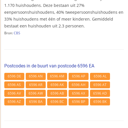
1.170 huishoudens. Deze bestaan uit 27%
eenpersoonshuishoudens, 40% tweepersoonshuishoudens en
33% huishoudens met één of meer kinderen. Gemiddeld
bestaat een huishouden uit 2.3 personen.
Bron:
CBS
Postcodes in de buurt van postcode 6596 EA
6596 DE
6596 AN
6596 AM
6596 AP
6596 AL
6596 AS
6596 AR
6596 AK
6596 AH
6596 AT
6596 AV
6596 AW
6596 AB
6596 AX
6596 AD
6596 AZ
6596 BA
6596 BC
6596 BP
6596 BK