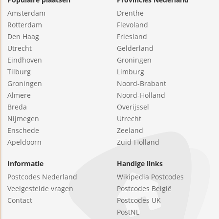
Amsterdam
Drenthe
Rotterdam
Flevoland
Den Haag
Friesland
Utrecht
Gelderland
Eindhoven
Groningen
Tilburg
Limburg
Groningen
Noord-Brabant
Almere
Noord-Holland
Breda
Overijssel
Nijmegen
Utrecht
Enschede
Zeeland
Apeldoorn
Zuid-Holland
Informatie
Handige links
Postcodes Nederland
Wikipedia Postcodes
Veelgestelde vragen
Postcodes België
Contact
Postcodes UK
PostNL