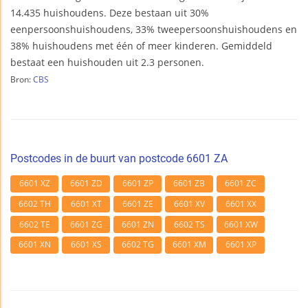
14.435 huishoudens. Deze bestaan uit 30%
eenpersoonshuishoudens, 33% tweepersoonshuishoudens en
38% huishoudens met één of meer kinderen. Gemiddeld
bestaat een huishouden uit 2.3 personen.
Bron:
CBS
Postcodes in de buurt van postcode 6601 ZA
6601 XZ
6601 ZD
6601 ZP
6601 ZB
6601 ZC
6602 TH
6601 XT
6601 ZE
6601 XV
6601 XX
6602 TE
6601 ZG
6601 ZN
6602 TS
6601 XW
6601 XN
6601 XS
6602 TG
6601 XM
6601 XP