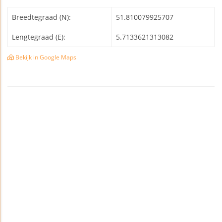
Breedtegraad (N):
51.810079925707
Lengtegraad (E):
5.7133621313082
Bekijk in Google Maps