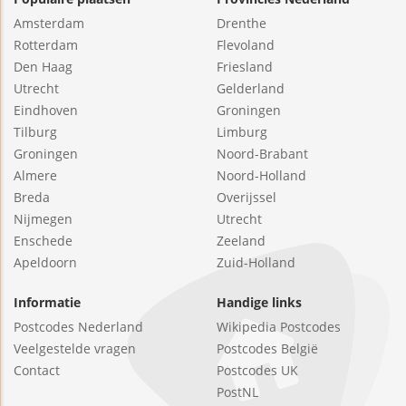
Amsterdam
Drenthe
Rotterdam
Flevoland
Den Haag
Friesland
Utrecht
Gelderland
Eindhoven
Groningen
Tilburg
Limburg
Groningen
Noord-Brabant
Almere
Noord-Holland
Breda
Overijssel
Nijmegen
Utrecht
Enschede
Zeeland
Apeldoorn
Zuid-Holland
Informatie
Handige links
Postcodes Nederland
Wikipedia Postcodes
Veelgestelde vragen
Postcodes België
Contact
Postcodes UK
PostNL