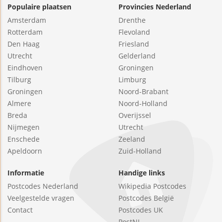
Populaire plaatsen
Provincies Nederland
Amsterdam
Drenthe
Rotterdam
Flevoland
Den Haag
Friesland
Utrecht
Gelderland
Eindhoven
Groningen
Tilburg
Limburg
Groningen
Noord-Brabant
Almere
Noord-Holland
Breda
Overijssel
Nijmegen
Utrecht
Enschede
Zeeland
Apeldoorn
Zuid-Holland
Informatie
Handige links
Postcodes Nederland
Wikipedia Postcodes
Veelgestelde vragen
Postcodes België
Contact
Postcodes UK
PostNL