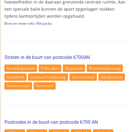
hoeveelheden in de daaraan grenzende centrale ruimte. Aan
een speciale balie kunnen de apart opgeslagen stukken
tijdens kantoortijden worden opgehaald.
Bron en meer info:
Wikipedia
Straten in de buurt van postcode 6700AN
Bevrijdingsstraat
5 Mei plein
Bergstraat
Rustenburgersteeg
Stadsbrink
Generaal Foulkesweg
Van Hoornhof
Gerdesstraat
Stationsstraat
Veerstraat
Postcodes in de buurt van postcode 6700 AN