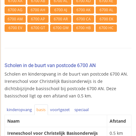
6700 AA
6700 AB
6700 AC
6700 AD
6700 AE
6700 AG
6700 AH
6700 AJ
6700 AK
6700 AL
6700 AM
6700 AP
6700 AR
6700 CA
6700 EK
6700 EV
6700 GT
6700 GW
6700 HB
6700 HC
Scholen in de buurt van postcode 6700 AN
Scholen en kinderopvang in de buurt van postcode 6700 AN.
Ireneschool voor Christelijk Basisonderwijs is de
dichtsbijzijnde basisschool bij postcode 6700 AN. Deze
basisschool ligt op een afstand van 0.5 km.
kinderopvang
basis
voortgezet
speciaal
Naam
Afstand
Ireneschool voor Christelijk Basisonderwijs
0.5 km