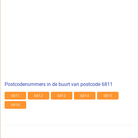
Postcodenummers in de buurt van postcode 6811
6811
6812
6813
6814
6815
6816