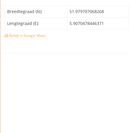
Breedtegraad (N):
51.979707068268
Lengtegraad (E):
5.9070478446371
Bekijk in Google Maps