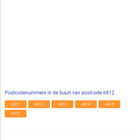
Postcodenummers in de buurt van postcode 6812
6811
6812
6813
6814
6815
6816