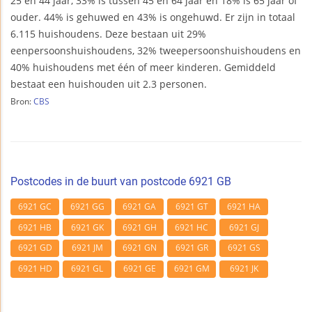
25 en 44 jaar, 33% is tussen 45 en 64 jaar en 18% is 65 jaar of
ouder. 44% is gehuwed en 43% is ongehuwd. Er zijn in totaal
6.115 huishoudens. Deze bestaan uit 29%
eenpersoonshuishoudens, 32% tweepersoonshuishoudens en
40% huishoudens met één of meer kinderen. Gemiddeld
bestaat een huishouden uit 2.3 personen.
Bron:
CBS
Postcodes in de buurt van postcode 6921 GB
6921 GC
6921 GG
6921 GA
6921 GT
6921 HA
6921 HB
6921 GK
6921 GH
6921 HC
6921 GJ
6921 GD
6921 JM
6921 GN
6921 GR
6921 GS
6921 HD
6921 GL
6921 GE
6921 GM
6921 JK