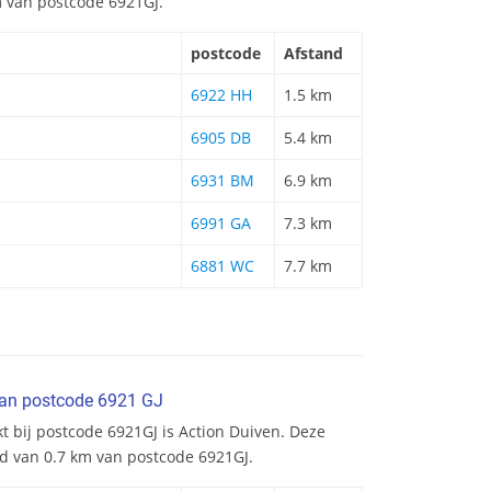
m van postcode 6921GJ.
postcode
Afstand
6922 HH
1.5 km
6905 DB
5.4 km
6931 BM
6.9 km
6991 GA
7.3 km
6881 WC
7.7 km
van postcode 6921 GJ
t bij postcode 6921GJ is Action Duiven. Deze
nd van 0.7 km van postcode 6921GJ.