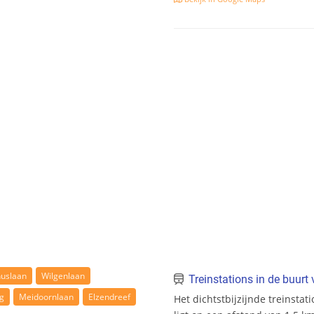
nuslaan
Wilgenlaan
Treinstations in de buur
g
Meidoornlaan
Elzendreef
Het dichtstbijzijnde treinstat