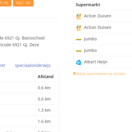
21 HJ
6921 GD
Supermarkt
Action Duiven
Action Duiven
e 6921 GJ. Basisschool
Jumbo
stcode 6921 GJ. Deze
Jumbo
Albert Heijn
zet
speciaal
onderwijs
Bekijk supermarkten op de kaart
Afstand
0.6 km
0.6 km
1.3 km
1.6 km