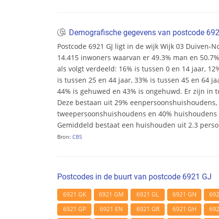
Demografische gegevens van postcode 69
Postcode 6921 GJ ligt in de wijk Wijk 03 Duiven-No
14.415 inwoners waarvan er 49.3% man en 50.7% v
als volgt verdeeld: 16% is tussen 0 en 14 jaar, 12
is tussen 25 en 44 jaar, 33% is tussen 45 en 64 ja
44% is gehuwed en 43% is ongehuwd. Er zijn in t
Deze bestaan uit 29% eenpersoonshuishoudens,
tweepersoonshuishoudens en 40% huishoudens m
Gemiddeld bestaat een huishouden uit 2.3 pers
Bron:
CBS
Postcodes in de buurt van postcode 6921 GJ
6921 GK
6921 GM
6921 GL
6921 GN
69
6921 GP
6921 EN
6921 GR
6921 GH
69