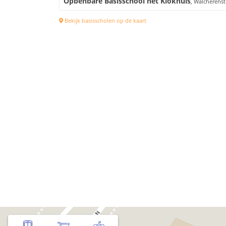
Opbenbare Basisschool het Klokhuis
, Walcherenst
Bekijk basisscholen op de kaart