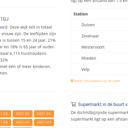
ligt op een afstand van 1.5 k
Station
21GJ
Duiven
ord. Deze wijk telt in totaal
rouw zijn. De leeftijden zijn
Zevenaar
% is tussen 15 en 24 jaar, 21%
ar en 18% is 65 jaar of ouder.
Westervoort
otaal 6.115 huishoudens.
Rheden
 32%
et één of meer kinderen.
Velp
onen.
Bekijk treinstations op de kaart
Supermarkt in de buurt 
De dichtstbijzijnde supermark
21 GG
6921 GS
6921 GA
supermarkt ligt op een afsta
21 GB
6921 HV
6921 HH