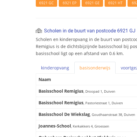
6921 GC
6921 EP
6921 GE
6921 HT
69
Scholen in de buurt van postcode 6921 GJ
Scholen en kinderopvang in de buurt van postcod
Remigius is de dichtsbijzijnde basisschool bij po
basisschool ligt op een afstand van 0.6 km.
kinderopvang
basis
onderwijs
voortge
Naam
Basisschool Remigius
, Droopad 1, Duiven
Basisschool Remigius
, Pastoriestraat 1, Duiven
Basisschool De Wiekslag
, Goudhaanstraat 38, Duiven
Joannes-School
, Kerkakkers 4, Groessen