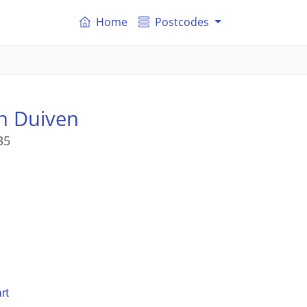
Home
Postcodes
n Duiven
35
rt