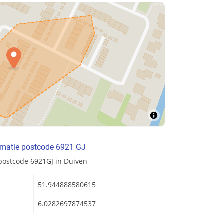
rmatie postcode 6921 GJ
postcode 6921GJ in Duiven
51.944888580615
6.0282697874537