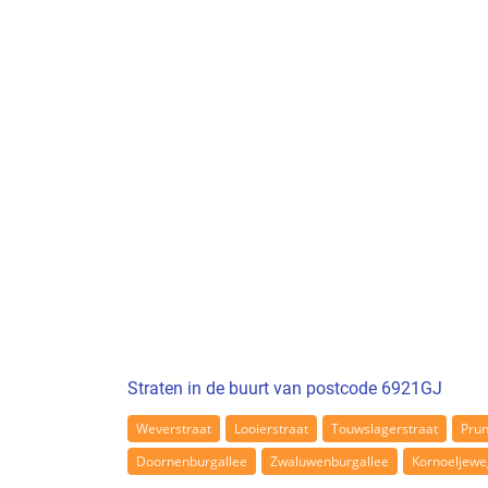
Straten in de buurt van postcode 6921GJ
Weverstraat
Looierstraat
Touwslagerstraat
Pru
Doornenburgallee
Zwaluwenburgallee
Kornoeljewe