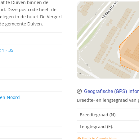
aat te Duiven binnen de
and. Deze postcode heeft de
elegen in de buurt De Vergert
n de gemeente Duiven.
 1 - 35
Geografische (GPS) info
ven-Noord
Breedte- en lengtegraad van 
Breedtegraad (N):
Lengtegraad (E):
Bekijk in Google Maps