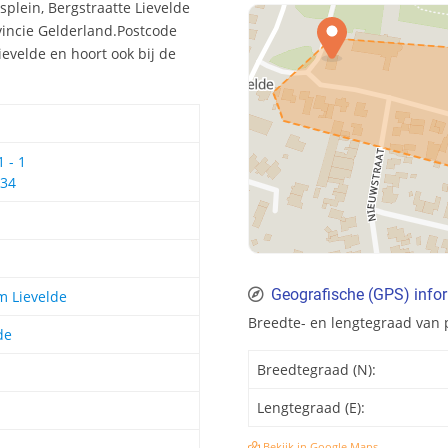
plein, Bergstraatte Lievelde
vincie Gelderland.Postcode
velde en hoort ook bij de
 - 1
 34
Geografische (GPS) info
 Lievelde
Breedte- en lengtegraad van 
de
Breedtegraad (N):
Lengtegraad (E):
Bekijk in Google Maps