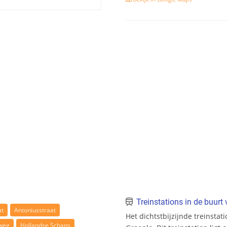
Treinstations in de buur
at
Antoniusstraat
Het dichtstbijzijnde treinsta
weg
Hollandse Schans