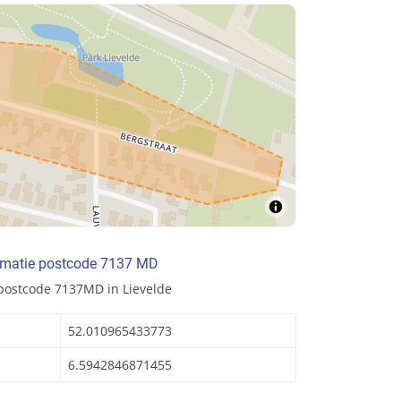
rmatie postcode 7137 MD
postcode 7137MD in Lievelde
52.010965433773
6.5942846871455