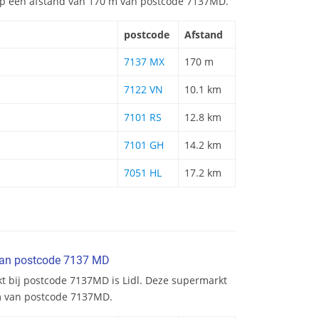
t op een afstand van 170 m van postcode 7137MD.
postcode
Afstand
7137 MX
170 m
7122 VN
10.1 km
7101 RS
12.8 km
7101 GH
14.2 km
7051 HL
17.2 km
van postcode 7137 MD
kt bij postcode 7137MD is Lidl. Deze supermarkt
km van postcode 7137MD.