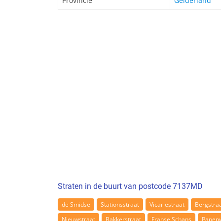
Provincie
Gelderland
Straten in de buurt van postcode 7137MD
de Smidse
Stationsstraat
Vicariestraat
Bergstra
Nieuwstraat
Bakkerstraat
Franse Schans
Papen