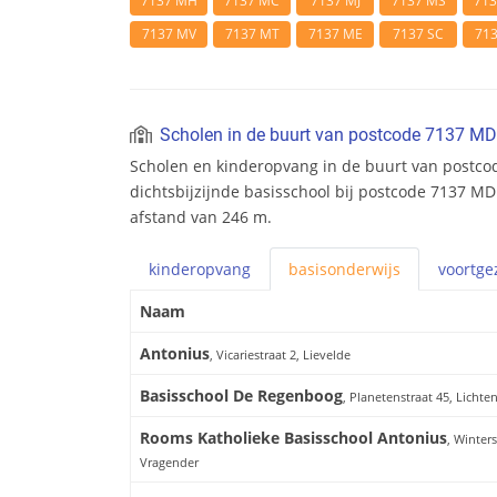
7137 MH
7137 MC
7137 MJ
7137 MS
71
7137 MV
7137 MT
7137 ME
7137 SC
71
Scholen in de buurt van postcode 7137 MD
Scholen en kinderopvang in de buurt van postco
dichtsbijzijnde basisschool bij postcode 7137 MD
afstand van 246 m.
kinderopvang
basis
onderwijs
voortge
Naam
Antonius
, Vicariestraat 2, Lievelde
Basisschool De Regenboog
, Planetenstraat 45, Licht
Rooms Katholieke Basisschool Antonius
, Winter
Vragender