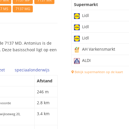
37 MN
7137 MP
7137 MR
Supermarkt
37 MS
7137 MG
Lidl
Lidl
Lidl
de 7137 MD. Antonius is de
AH Varkensmarkt
. Deze basisschool ligt op een
ALDI
zet
speciaal
onderwijs
Bekijk supermarkten op de kaart
Afstand
246 m
2.8 km
envoorde
3.4 km
swijkseweg 20,