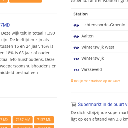
Groenlo. Dit treinstation lig
Station
Lichtenvoorde-Groenlo
137MD
Deze wijk telt in totaal 1.390
Aalten
n. De leeftijden zijn als
 tussen 15 en 24 jaar, 16% is
Winterswijk West
en 18% is 65 jaar of ouder.
Winterswijk
totaal 540 huishoudens. Deze
 tweepersoonshuishoudens en
Varsseveld
middeld bestaat een
Bekijk treinstations op de kaart
Supermarkt in de buurt 
De dichtstbijzijnde supermar
ligt op een afstand van 3.8 
37 MX
7137 MV
7137 ML