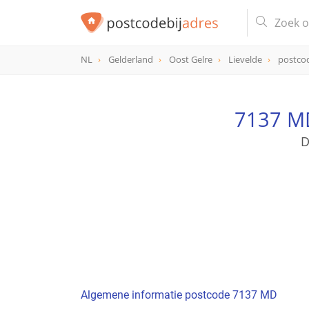
NL
Gelderland
Oost Gelre
Lievelde
postco
postcode
7137 MD
7137 MD
D
Algemene informatie postcode 7137 MD