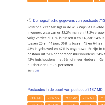
Demografische gegevens van postcode 7
Postcode 7137 MD ligt in de wijk Wijk 04 Lievelde. 
inwoners waarvan er 52.2% man en 48.2% vrouw zij
volgt verdeeld: 15% is tussen 0 en 14 jaar, 14% is
tussen 25 en 44 jaar, 36% is tussen 45 en 64 jaar 
43% is gehuwed en 47% is ongehuwd. Er zijn in 
bestaan uit 24% eenpersoonshuishoudens, 34%
42% huishoudens met één of meer kinderen. Ge
huishouden uit 2.5 personen.
Bron:
CBS
Postcodes in de buurt van postcode 7137 MD
7137 ML
7137 SG
7137 MV
7137 MX
71