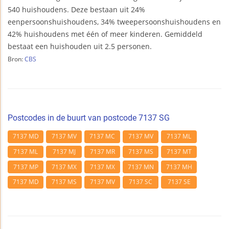
540 huishoudens. Deze bestaan uit 24%
eenpersoonshuishoudens, 34% tweepersoonshuishoudens en
42% huishoudens met één of meer kinderen. Gemiddeld
bestaat een huishouden uit 2.5 personen.
Bron:
CBS
Postcodes in de buurt van postcode 7137 SG
7137 MD
7137 MV
7137 MC
7137 MV
7137 ML
7137 ML
7137 MJ
7137 MR
7137 MS
7137 MT
7137 MP
7137 MX
7137 MX
7137 MN
7137 MH
7137 MD
7137 MS
7137 MV
7137 SC
7137 SE