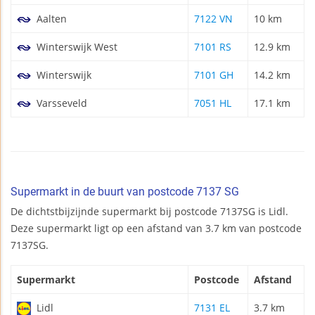
Aalten
7122 VN
10 km
Winterswijk West
7101 RS
12.9 km
Winterswijk
7101 GH
14.2 km
Varsseveld
7051 HL
17.1 km
Supermarkt in de buurt van postcode 7137 SG
De dichtstbijzijnde supermarkt bij postcode 7137SG is Lidl.
Deze supermarkt ligt op een afstand van 3.7 km van postcode
7137SG.
Supermarkt
Postcode
Afstand
Lidl
7131 EL
3.7 km