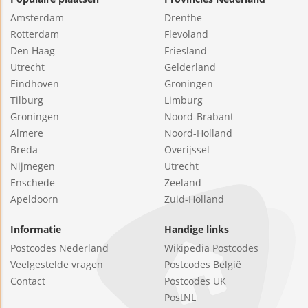
Amsterdam
Drenthe
Rotterdam
Flevoland
Den Haag
Friesland
Utrecht
Gelderland
Eindhoven
Groningen
Tilburg
Limburg
Groningen
Noord-Brabant
Almere
Noord-Holland
Breda
Overijssel
Nijmegen
Utrecht
Enschede
Zeeland
Apeldoorn
Zuid-Holland
Informatie
Handige links
Postcodes Nederland
Wikipedia Postcodes
Veelgestelde vragen
Postcodes België
Contact
Postcodes UK
PostNL