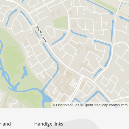
© OpenMapTiles
© OpenStreetMap contributors
rland
Handige links