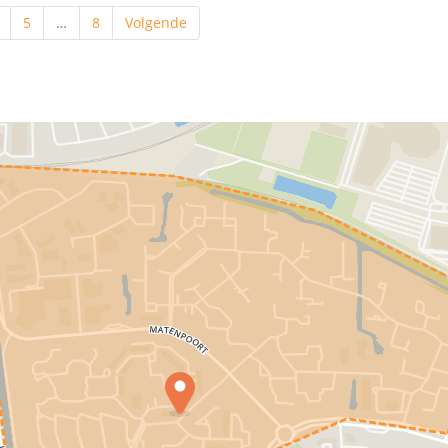
5
…
8
Volgende