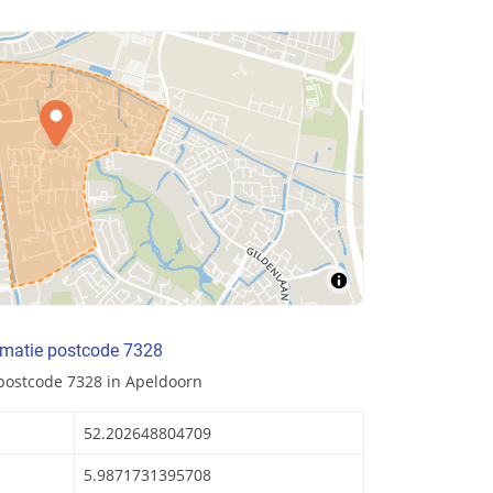
rmatie postcode 7328
postcode 7328 in Apeldoorn
52.202648804709
5.9871731395708