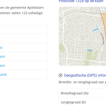
Postcode 7328 op de kaart
nnen de gemeente Apeldoorn
ummer vallen 123 volledige
st
orn
orn
land
Geografische (GPS) info
Breedte- en lengtegraad van 
Breedtegraad (N):
Lengtegraad (E):