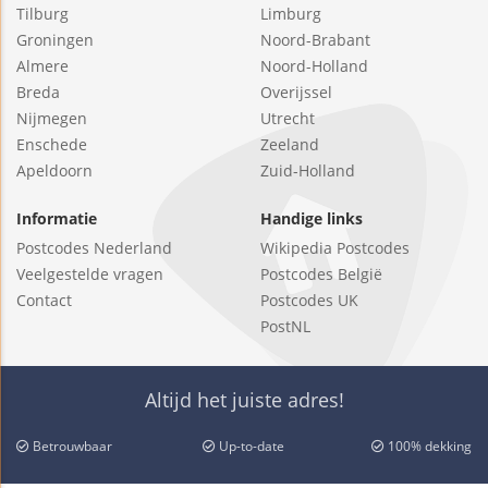
Tilburg
Limburg
Groningen
Noord-Brabant
Almere
Noord-Holland
Breda
Overijssel
Nijmegen
Utrecht
Enschede
Zeeland
Apeldoorn
Zuid-Holland
Informatie
Handige links
Postcodes Nederland
Wikipedia Postcodes
Veelgestelde vragen
Postcodes België
Contact
Postcodes UK
PostNL
Altijd het juiste adres!
Betrouwbaar
Up-to-date
100% dekking