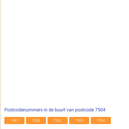
Postcodenummers in de buurt van postcode 7504
7497
7500
7502
7503
7504