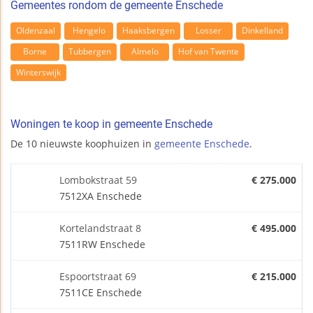
Gemeentes rondom de gemeente Enschede
Oldenzaal
Hengelo
Haaksbergen
Losser
Dinkelland
Borne
Tubbergen
Almelo
Hof van Twente
Winterswijk
Woningen te koop in gemeente Enschede
De 10 nieuwste koophuizen in
gemeente Enschede
.
Lombokstraat 59
€ 275.000
7512XA Enschede
Kortelandstraat 8
€ 495.000
7511RW Enschede
Espoortstraat 69
€ 215.000
7511CE Enschede