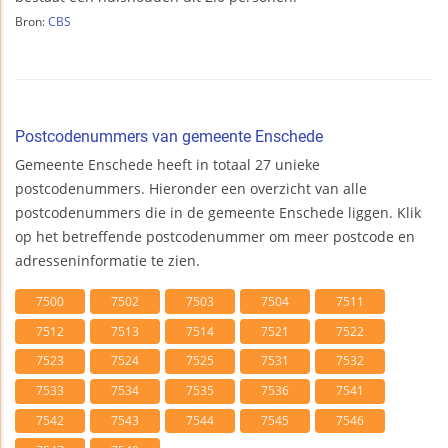
Bron:
CBS
Postcodenummers van gemeente Enschede
Gemeente Enschede heeft in totaal 27 unieke
postcodenummers. Hieronder een overzicht van alle
postcodenummers die in de gemeente Enschede liggen. Klik
op het betreffende postcodenummer om meer postcode en
adresseninformatie te zien.
7500
7502
7503
7504
7511
7512
7513
7514
7521
7522
7523
7524
7525
7531
7532
7533
7534
7535
7536
7541
7542
7543
7544
7545
7546