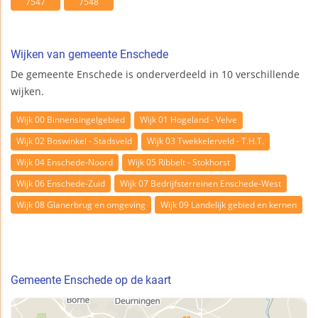
7547
7548
Wijken van gemeente Enschede
De gemeente Enschede is onderverdeeld in 10 verschillende
wijken.
Wijk 00 Binnensingelgebied
Wijk 01 Hogeland - Velve
Wijk 02 Boswinkel - Stadsveld
Wijk 03 Twekkelerveld - T.H.T.
Wijk 04 Enschede-Noord
Wijk 05 Ribbelt - Stokhorst
Wijk 06 Enschede-Zuid
Wijk 07 Bedrijfsterreinen Enschede-West
Wijk 08 Glanerbrug en omgeving
Wijk 09 Landelijk gebied en kernen
Gemeente Enschede op de kaart