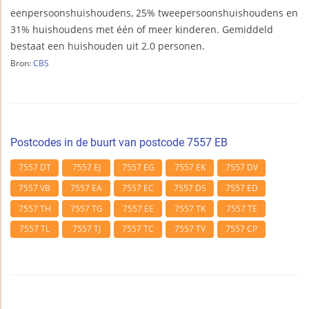
eenpersoonshuishoudens, 25% tweepersoonshuishoudens en
31% huishoudens met één of meer kinderen. Gemiddeld
bestaat een huishouden uit 2.0 personen.
Bron:
CBS
Postcodes in de buurt van postcode 7557 EB
7557 DT
7557 EJ
7557 EG
7557 EK
7557 DV
7557 VB
7557 EA
7557 EC
7557 DS
7557 ED
7557 TH
7557 TG
7557 EE
7557 TK
7557 TE
7557 TL
7557 TJ
7557 TC
7557 TV
7557 CP