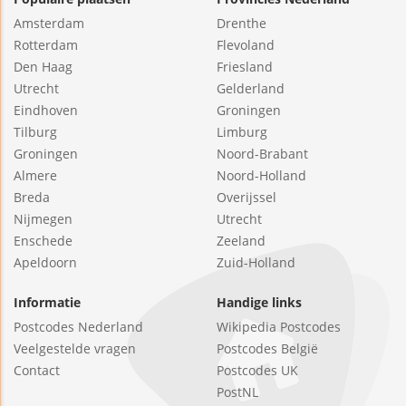
Amsterdam
Drenthe
Rotterdam
Flevoland
Den Haag
Friesland
Utrecht
Gelderland
Eindhoven
Groningen
Tilburg
Limburg
Groningen
Noord-Brabant
Almere
Noord-Holland
Breda
Overijssel
Nijmegen
Utrecht
Enschede
Zeeland
Apeldoorn
Zuid-Holland
Informatie
Handige links
Postcodes Nederland
Wikipedia Postcodes
Veelgestelde vragen
Postcodes België
Contact
Postcodes UK
PostNL