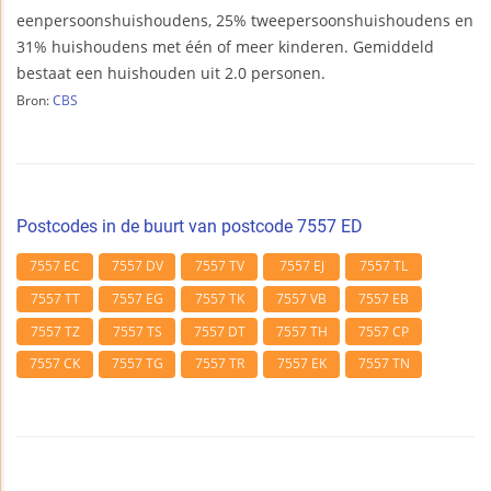
eenpersoonshuishoudens, 25% tweepersoonshuishoudens en
31% huishoudens met één of meer kinderen. Gemiddeld
bestaat een huishouden uit 2.0 personen.
Bron:
CBS
Postcodes in de buurt van postcode 7557 ED
7557 EC
7557 DV
7557 TV
7557 EJ
7557 TL
7557 TT
7557 EG
7557 TK
7557 VB
7557 EB
7557 TZ
7557 TS
7557 DT
7557 TH
7557 CP
7557 CK
7557 TG
7557 TR
7557 EK
7557 TN