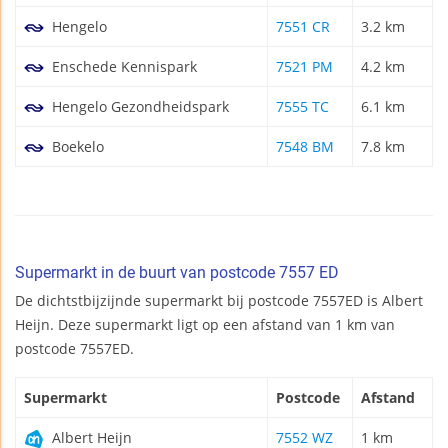
Hengelo
7551 CR
3.2 km
Enschede Kennispark
7521 PM
4.2 km
Hengelo Gezondheidspark
7555 TC
6.1 km
Boekelo
7548 BM
7.8 km
Supermarkt in de buurt van postcode 7557 ED
De dichtstbijzijnde supermarkt bij postcode 7557ED is Albert
Heijn. Deze supermarkt ligt op een afstand van 1 km van
postcode 7557ED.
Supermarkt
Postcode
Afstand
Albert Heijn
7552 WZ
1 km