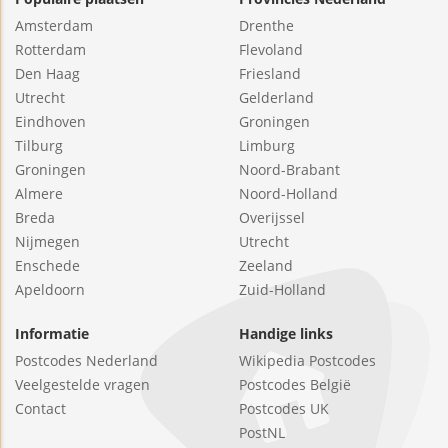
Amsterdam
Drenthe
Rotterdam
Flevoland
Den Haag
Friesland
Utrecht
Gelderland
Eindhoven
Groningen
Tilburg
Limburg
Groningen
Noord-Brabant
Almere
Noord-Holland
Breda
Overijssel
Nijmegen
Utrecht
Enschede
Zeeland
Apeldoorn
Zuid-Holland
Informatie
Handige links
Postcodes Nederland
Wikipedia Postcodes
Veelgestelde vragen
Postcodes België
Contact
Postcodes UK
PostNL