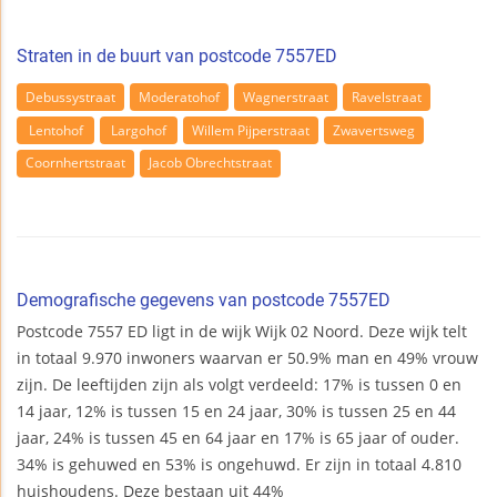
Straten in de buurt van postcode 7557ED
Debussystraat
Moderatohof
Wagnerstraat
Ravelstraat
Lentohof
Largohof
Willem Pijperstraat
Zwavertsweg
Coornhertstraat
Jacob Obrechtstraat
Demografische gegevens van postcode 7557ED
Postcode 7557 ED ligt in de wijk Wijk 02 Noord. Deze wijk telt
in totaal 9.970 inwoners waarvan er 50.9% man en 49% vrouw
zijn. De leeftijden zijn als volgt verdeeld: 17% is tussen 0 en
14 jaar, 12% is tussen 15 en 24 jaar, 30% is tussen 25 en 44
jaar, 24% is tussen 45 en 64 jaar en 17% is 65 jaar of ouder.
34% is gehuwed en 53% is ongehuwd. Er zijn in totaal 4.810
huishoudens. Deze bestaan uit 44%