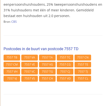
eenpersoonshuishoudens, 25% tweepersoonshuishoudens en
31% huishoudens met één of meer kinderen. Gemiddeld
bestaat een huishouden uit 2.0 personen.
Bron:
CBS
Postcodes in de buurt van postcode 7557 TD
7557 TB
7557 VA
7557 TA
7557 TC
7557 CN
7557 CM
7557 VE
7557 VG
7557 CG
7557 TE
7557 VH
7557 VC
7557 TG
7557 CJ
7557 TJ
7557 VJ
7557 VS
7557 CH
7557 VD
7557 CL