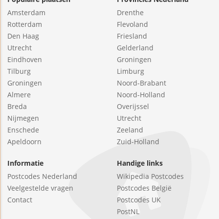
Amsterdam
Drenthe
Rotterdam
Flevoland
Den Haag
Friesland
Utrecht
Gelderland
Eindhoven
Groningen
Tilburg
Limburg
Groningen
Noord-Brabant
Almere
Noord-Holland
Breda
Overijssel
Nijmegen
Utrecht
Enschede
Zeeland
Apeldoorn
Zuid-Holland
Informatie
Handige links
Postcodes Nederland
Wikipedia Postcodes
Veelgestelde vragen
Postcodes België
Contact
Postcodes UK
PostNL