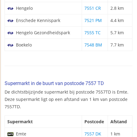
Hengelo
7551 CR
2.8 km
Enschede Kennispark
7521 PM
4.4 km
Hengelo Gezondheidspark
7555 TC
5.7 km
Boekelo
7548 BM
7.7 km
Supermarkt in de buurt van postcode 7557 TD
De dichtstbijzijnde supermarkt bij postcode 7557TD is Emte.
Deze supermarkt ligt op een afstand van 1 km van postcode
7557TD.
Supermarkt
Postcode
Afstand
Emte
7557 DK
1 km