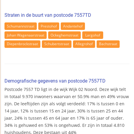
Straten in de buurt van postcode 7557TD
Schumannstraat
Prestohof
Andantehof
Johan Wagenaarstraat
Ockeghemstraat
Largohof
Diepenbrockstraat
Schubertstraat
Allegrohof
Bachstraat
Demografische gegevens van postcode 7557TD
Postcode 7557 TD ligt in de wijk Wijk 02 Noord. Deze wijk telt
in totaal 9.970 inwoners waarvan er 50.9% man en 49% vrouw
zijn. De leeftijden zijn als volgt verdeeld: 17% is tussen 0 en
14 jaar, 12% is tussen 15 en 24 jaar, 30% is tussen 25 en 44
jaar, 24% is tussen 45 en 64 jaar en 17% is 65 jaar of ouder.
34% is gehuwed en 53% is ongehuwd. Er zijn in totaal 4.810
huishoudens. Deze bestaan uit 44%