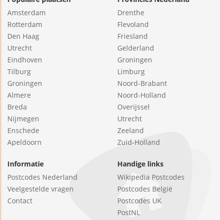
Amsterdam
Drenthe
Rotterdam
Flevoland
Den Haag
Friesland
Utrecht
Gelderland
Eindhoven
Groningen
Tilburg
Limburg
Groningen
Noord-Brabant
Almere
Noord-Holland
Breda
Overijssel
Nijmegen
Utrecht
Enschede
Zeeland
Apeldoorn
Zuid-Holland
Informatie
Handige links
Postcodes Nederland
Wikipedia Postcodes
Veelgestelde vragen
Postcodes België
Contact
Postcodes UK
PostNL