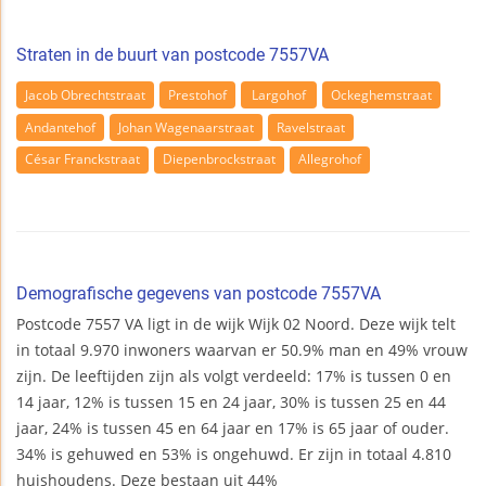
Straten in de buurt van postcode 7557VA
Jacob Obrechtstraat
Prestohof
Largohof
Ockeghemstraat
Andantehof
Johan Wagenaarstraat
Ravelstraat
César Franckstraat
Diepenbrockstraat
Allegrohof
Demografische gegevens van postcode 7557VA
Postcode 7557 VA ligt in de wijk Wijk 02 Noord. Deze wijk telt
in totaal 9.970 inwoners waarvan er 50.9% man en 49% vrouw
zijn. De leeftijden zijn als volgt verdeeld: 17% is tussen 0 en
14 jaar, 12% is tussen 15 en 24 jaar, 30% is tussen 25 en 44
jaar, 24% is tussen 45 en 64 jaar en 17% is 65 jaar of ouder.
34% is gehuwed en 53% is ongehuwd. Er zijn in totaal 4.810
huishoudens. Deze bestaan uit 44%