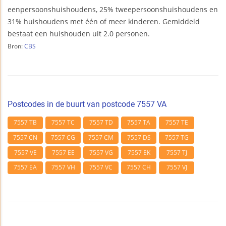
eenpersoonshuishoudens, 25% tweepersoonshuishoudens en
31% huishoudens met één of meer kinderen. Gemiddeld
bestaat een huishouden uit 2.0 personen.
Bron:
CBS
Postcodes in de buurt van postcode 7557 VA
7557 TB
7557 TC
7557 TD
7557 TA
7557 TE
7557 CN
7557 CG
7557 CM
7557 DS
7557 TG
7557 VE
7557 EE
7557 VG
7557 EK
7557 TJ
7557 EA
7557 VH
7557 VC
7557 CH
7557 VJ