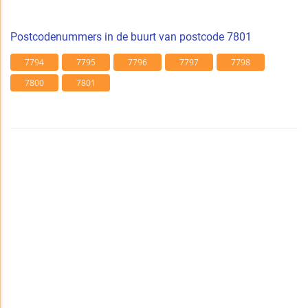
Postcodenummers in de buurt van postcode 7801
7794
7795
7796
7797
7798
7800
7801