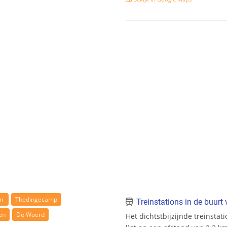
n
Thedingecamp
Treinstations in de buurt
en
De Woerd
Het dichtstbijzijnde treinstat