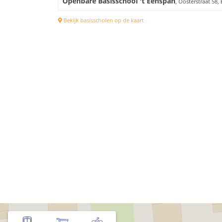
Openbare Basisschool 't Eenspan
, Oosterstraat 58
Bekijk basisscholen op de kaart