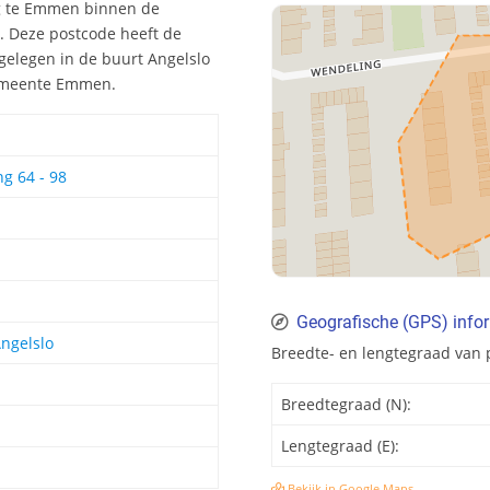
ng te Emmen binnen de
. Deze postcode heeft de
gelegen in de buurt Angelslo
 gemeente Emmen.
g 64 - 98
Geografische (GPS) info
Angelslo
Breedte- en lengtegraad van
Breedtegraad (N):
Lengtegraad (E):
Bekijk in Google Maps