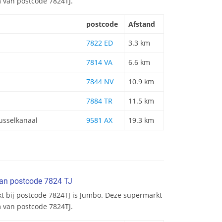
m van postcode 7824TJ.
postcode
Afstand
7822 ED
3.3 km
7814 VA
6.6 km
7844 NV
10.9 km
7884 TR
11.5 km
sselkanaal
9581 AX
19.3 km
van postcode 7824 TJ
kt bij postcode 7824TJ is Jumbo. Deze supermarkt
m van postcode 7824TJ.