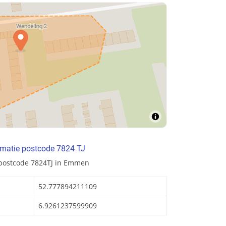
rmatie postcode 7824 TJ
 postcode 7824TJ in Emmen
52.777894211109
6.9261237599909