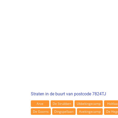
Straten in de buurt van postcode 7824TJ
Arve
De Strubben
Ubbekingecamp
Holtlaa
De Goorns
Dingspellaan
Avekingecamp
De Heg