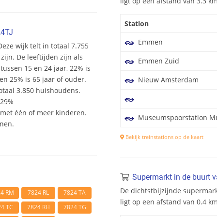
ligt op een afstand van 3.3 k
Station
24TJ
Emmen
eze wijk telt in totaal 7.755
n. De leeftijden zijn als
Emmen Zuid
 tussen 15 en 24 jaar, 22% is
en 25% is 65 jaar of ouder.
Nieuw Amsterdam
otaal 3.850 huishoudens.
 29%
et één of meer kinderen.
Museumspoorstation Mu
onen.
Bekijk treinstations op de kaart
Supermarkt in de buurt 
De dichtstbijzijnde supermar
24 RM
7824 RL
7824 TA
ligt op een afstand van 0.4 k
24 TC
7824 RH
7824 TG