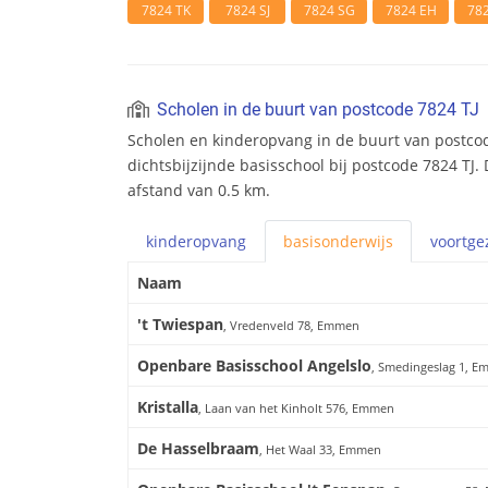
7824 TK
7824 SJ
7824 SG
7824 EH
78
Scholen in de buurt van postcode 7824 TJ
Scholen en kinderopvang in de buurt van postcode
dichtsbijzijnde basisschool bij postcode 7824 TJ.
afstand van 0.5 km.
kinderopvang
basis
onderwijs
voortge
Naam
't Twiespan
, Vredenveld 78, Emmen
Openbare Basisschool Angelslo
, Smedingeslag 1, 
Kristalla
, Laan van het Kinholt 576, Emmen
De Hasselbraam
, Het Waal 33, Emmen