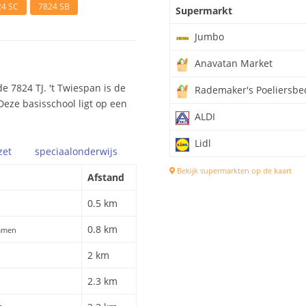
24 SC
7824 SB
Supermarkt
Jumbo
Anavatan Market
 7824 TJ. 't Twiespan is de
Rademaker's Poeliersbe
 Deze basisschool ligt op een
ALDI
Lidl
zet
speciaal
onderwijs
Bekijk supermarkten op de kaart
Afstand
0.5 km
0.8 km
Emmen
2 km
2.3 km