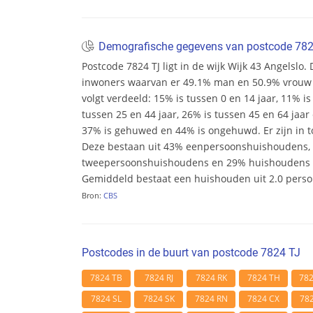
Demografische gegevens van postcode 78
Postcode 7824 TJ ligt in de wijk Wijk 43 Angelslo. D
inwoners waarvan er 49.1% man en 50.9% vrouw zij
volgt verdeeld: 15% is tussen 0 en 14 jaar, 11% is
tussen 25 en 44 jaar, 26% is tussen 45 en 64 jaar 
37% is gehuwed en 44% is ongehuwd. Er zijn in t
Deze bestaan uit 43% eenpersoonshuishoudens,
tweepersoonshuishoudens en 29% huishoudens m
Gemiddeld bestaat een huishouden uit 2.0 pers
Bron:
CBS
Postcodes in de buurt van postcode 7824 TJ
7824 TB
7824 RJ
7824 RK
7824 TH
78
7824 SL
7824 SK
7824 RN
7824 CX
78