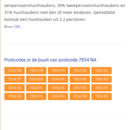
eenpersoonshuishoudens, 39% tweepersoonshuishoudens en
31% huishoudens met één of meer kinderen. Gemiddeld
bestaat een huishouden uit 2.2 personen.
Bron:
CBS
Postcodes in de buurt van postcode 7854 NA
7854 NB
7854 RR
7854 RN
7854 RZ
7854 NC
7854 RT
7854 MA
7854 PB
7854 RV
7854 PD
7854 PA
7854 PC
7854 PE
7854 PG
7854 PT
7854 RK
7854 PL
7854 PH
7854 PM
7854 RS