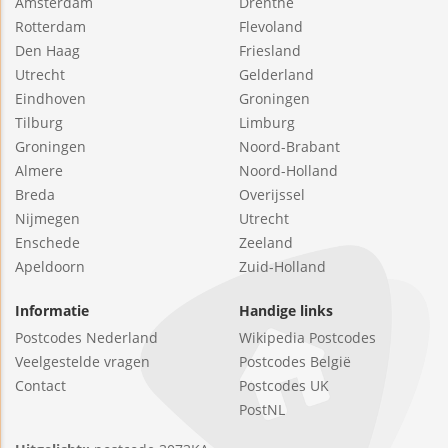
Amsterdam
Drenthe
Rotterdam
Flevoland
Den Haag
Friesland
Utrecht
Gelderland
Eindhoven
Groningen
Tilburg
Limburg
Groningen
Noord-Brabant
Almere
Noord-Holland
Breda
Overijssel
Nijmegen
Utrecht
Enschede
Zeeland
Apeldoorn
Zuid-Holland
Informatie
Handige links
Postcodes Nederland
Wikipedia Postcodes
Veelgestelde vragen
Postcodes België
Contact
Postcodes UK
PostNL