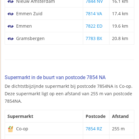
Nieuw Amsterdam
7844 NV
16.1 km
Emmen Zuid
7814 VA
17.4 km
Emmen
7822 ED
19.6 km
Gramsbergen
7783 BX
20.8 km
Supermarkt in de buurt van postcode 7854 NA
De dichtstbijzijnde supermarkt bij postcode 7854NA is Co-op.
Deze supermarkt ligt op een afstand van 255 m van postcode
7854NA.
Supermarkt
Postcode
Afstand
Co-op
7854 RZ
255 m