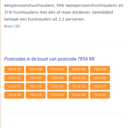
eenpersoonshuishoudens, 39% tweepersoonshuishoudens en
31% huishoudens met één of meer kinderen. Gemiddeld
bestaat een huishouden uit 2.2 personen.
Bron:
CBS
Postcodes in de buurt van postcode 7854 RR
7854 RZ
7854 RN
7854 NA
7854 NB
7854 PB
7854 NC
7854 RT
7854 RV
7854 PD
7854 MA
7854 PA
7854 PC
7854 PE
7854 PG
7854 PT
7854 RK
7854 PL
7854 PH
7854 PM
7854 RS