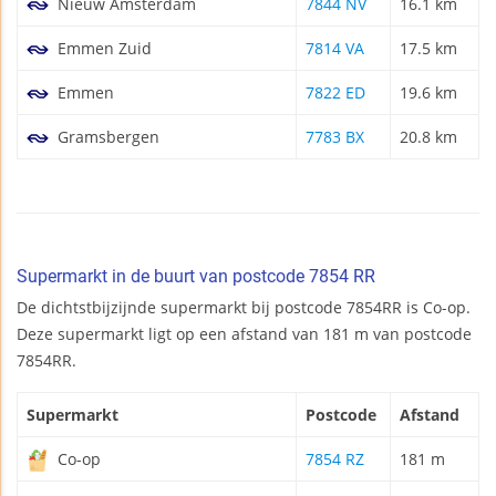
Nieuw Amsterdam
7844 NV
16.1 km
Emmen Zuid
7814 VA
17.5 km
Emmen
7822 ED
19.6 km
Gramsbergen
7783 BX
20.8 km
Supermarkt in de buurt van postcode 7854 RR
De dichtstbijzijnde supermarkt bij postcode 7854RR is Co-op.
Deze supermarkt ligt op een afstand van 181 m van postcode
7854RR.
Supermarkt
Postcode
Afstand
Co-op
7854 RZ
181 m