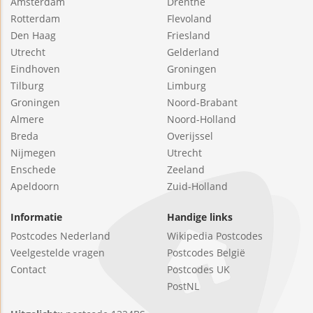
Amsterdam
Drenthe
Rotterdam
Flevoland
Den Haag
Friesland
Utrecht
Gelderland
Eindhoven
Groningen
Tilburg
Limburg
Groningen
Noord-Brabant
Almere
Noord-Holland
Breda
Overijssel
Nijmegen
Utrecht
Enschede
Zeeland
Apeldoorn
Zuid-Holland
Informatie
Handige links
Postcodes Nederland
Wikipedia Postcodes
Veelgestelde vragen
Postcodes België
Contact
Postcodes UK
PostNL