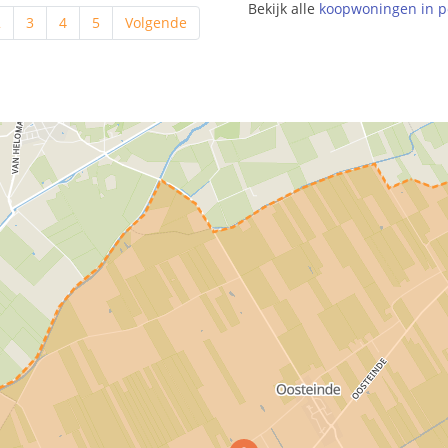
Bekijk alle
koopwoningen in p
2
3
4
5
Volgende