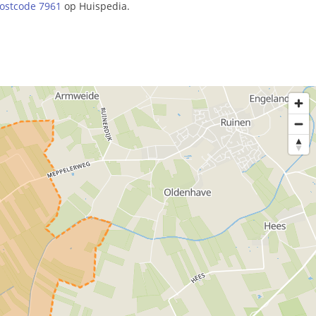
ostcode 7961
op Huispedia.