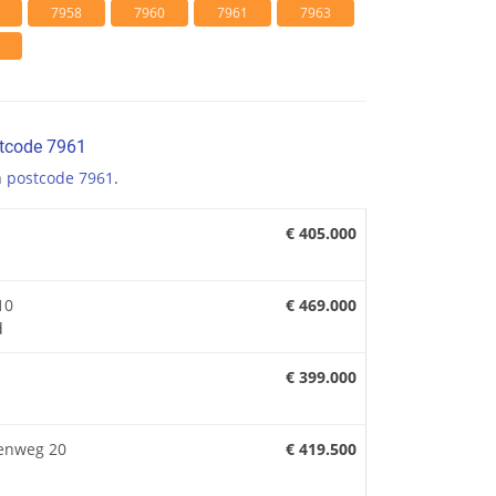
7958
7960
7961
7963
stcode 7961
n
postcode 7961
.
€ 405.000
10
€ 469.000
d
€ 399.000
enweg 20
€ 419.500