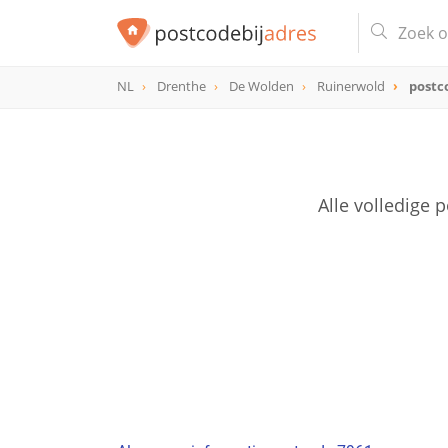
NL
Drenthe
De Wolden
Ruinerwold
postc
postcode
7961
Alle volledige