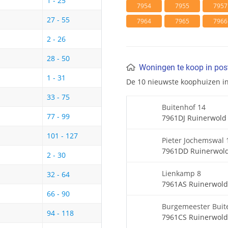
1 - 25
7954
7955
7957
27 - 55
7964
7965
7966
2 - 26
28 - 50
Woningen te koop in po
1 - 31
De 10 nieuwste koophuizen i
33 - 75
Buitenhof 14
77 - 99
7961DJ Ruinerwold
101 - 127
Pieter Jochemswal 
7961DD Ruinerwol
2 - 30
Lienkamp 8
32 - 64
7961AS Ruinerwold
66 - 90
Burgemeester Buit
94 - 118
7961CS Ruinerwold