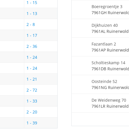
1 - 15
Boeregroentje 3
7961GH Ruinerwol
1 - 13
2 - 8
Dijkhuizen 40
7961AL Ruinerwold
1 - 17
Fazantlaan 2
2 - 36
7961AP Ruinerwold
1 - 24
Scholtieskamp 14
1 - 24
7961DB Ruinerwol
1 - 21
Oosteinde 52
7961NG Ruinerwol
2 - 72
De Weidenweg 70
1 - 33
7961LR Ruinerwold
2 - 20
1 - 39