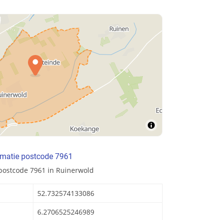
rmatie postcode 7961
postcode 7961 in Ruinerwold
52.732574133086
6.2706525246989