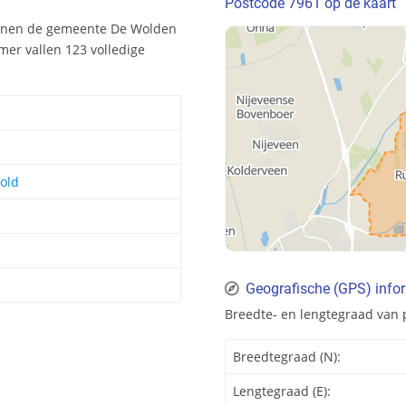
Postcode 7961 op de kaart
innen de gemeente De Wolden
er vallen 123 volledige
old
Geografische (GPS) info
Breedte- en lengtegraad van 
Breedtegraad (N):
Lengtegraad (E):