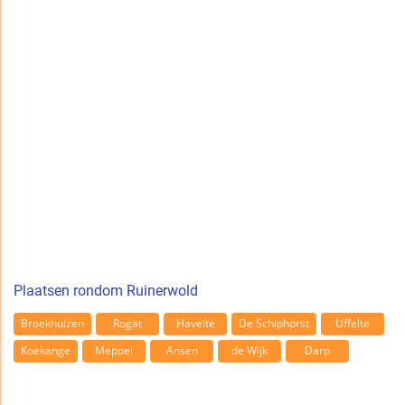
Plaatsen rondom Ruinerwold
Broekhuizen
Rogat
Havelte
De Schiphorst
Uffelte
Koekange
Meppel
Ansen
de Wijk
Darp