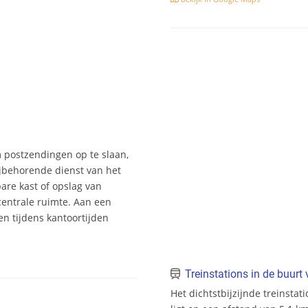
m postzendingen op te slaan,
jbehorende dienst van het
bare kast of opslag van
entrale ruimte. Aan een
n tijdens kantoortijden
Treinstations in de buur
Het dichtstbijzijnde treinstat