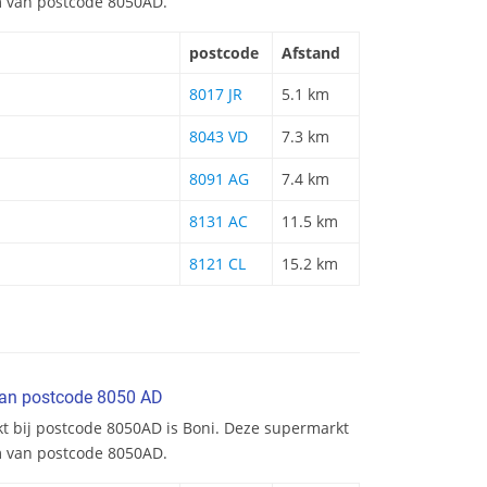
km van postcode 8050AD.
postcode
Afstand
8017 JR
5.1 km
8043 VD
7.3 km
8091 AG
7.4 km
8131 AC
11.5 km
8121 CL
15.2 km
van postcode 8050 AD
kt bij postcode 8050AD is Boni. Deze supermarkt
km van postcode 8050AD.