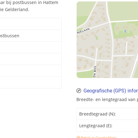
aar bij postbussen in Hattem
ie Gelderland.
ostbussen
Geografische (GPS) info
Breedte- en lengtegraad van
Breedtegraad (N):
Lengtegraad (E):
Bekijk in Google Maps