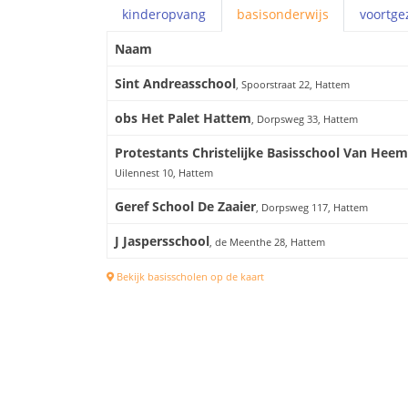
kinderopvang
basis
onderwijs
voortge
Naam
Sint Andreasschool
, Spoorstraat 22, Hattem
obs Het Palet Hattem
, Dorpsweg 33, Hattem
Protestants Christelijke Basisschool Van Hee
Uilennest 10, Hattem
Geref School De Zaaier
, Dorpsweg 117, Hattem
J Jaspersschool
, de Meenthe 28, Hattem
Bekijk basisscholen op de kaart