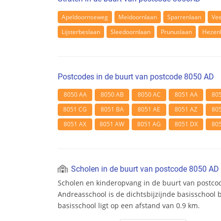
Apeldoornseweg
Meidoornlaan
Sparrenlaan
Ve
Lijsterbeslaan
Sleedoornlaan
Prunuslaan
Hezen
Postcodes in de buurt van postcode 8050 AD
8050 AA
8050 AB
8050 AC
8051 AA
80
8051 CG
8051 BA
8051 AE
8051 AZ
80
8051 AX
8051 AW
8051 AG
8051 DX
80
Scholen in de buurt van postcode 8050 AD
Scholen en kinderopvang in de buurt van postcod
Andreasschool is de dichtsbijzijnde basisschool 
basisschool ligt op een afstand van 0.9 km.