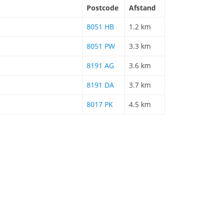
Postcode
Afstand
8051 HB
1.2 km
8051 PW
3.3 km
8191 AG
3.6 km
8191 DA
3.7 km
8017 PK
4.5 km