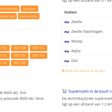
ligt op een afstand van 5.1 
enburgerweg
Larixlaan
Station
bergerweg
Esdoornlaan
Zwolle
Zwolle Stadshagen
Wezep
51 BC
8051 BB
8051 CG
Wijhe
51 AC
8051 BE
8051 CD
Olst
51 BK
8051 BD
Bekijk treinstations op de kaart
Supermarkt in de buurt 
e 8050 AD. Sint
bij postcode 8050 AD. Deze
De dichtstbijzijnde supermar
ligt op een afstand van 1.2 