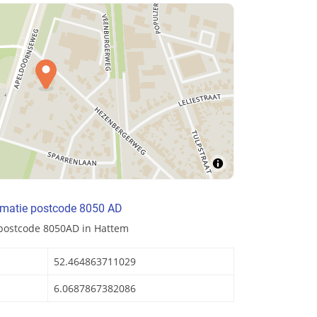
rmatie postcode 8050 AD
 postcode 8050AD in Hattem
52.464863711029
6.0687867382086