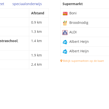
zet
speciaal
onderwijs
Supermarkt
Afstand
Boni
0.9 km
Broodnodig
1.3 km
ALDI
mstraschool
1.4 km
,
Albert Heijn
Albert Heijn
1.9 km
Bekijk supermarkten op de kaart
2.4 km