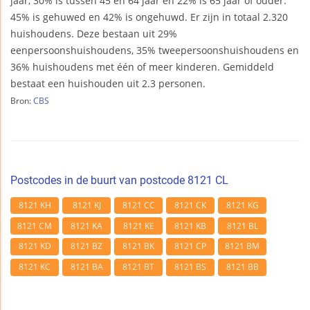
jaar, 30% is tussen 45 en 64 jaar en 22% is 65 jaar of ouder.
45% is gehuwed en 42% is ongehuwd. Er zijn in totaal 2.320
huishoudens. Deze bestaan uit 29%
eenpersoonshuishoudens, 35% tweepersoonshuishoudens en
36% huishoudens met één of meer kinderen. Gemiddeld
bestaat een huishouden uit 2.3 personen.
Bron:
CBS
Postcodes in de buurt van postcode 8121 CL
8121 KH
8121 KJ
8121 CC
8121 CK
8121 KG
8121 CM
8121 KA
8121 KE
8121 KB
8121 BL
8121 KD
8121 BZ
8121 BK
8121 CP
8121 BM
8121 KC
8121 BA
8121 BT
8121 BS
8121 BB