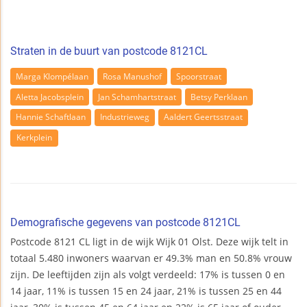
Straten in de buurt van postcode 8121CL
Marga Klompélaan
Rosa Manushof
Spoorstraat
Aletta Jacobsplein
Jan Schamhartstraat
Betsy Perklaan
Hannie Schaftlaan
Industrieweg
Aaldert Geertsstraat
Kerkplein
Demografische gegevens van postcode 8121CL
Postcode 8121 CL ligt in de wijk Wijk 01 Olst. Deze wijk telt in
totaal 5.480 inwoners waarvan er 49.3% man en 50.8% vrouw
zijn. De leeftijden zijn als volgt verdeeld: 17% is tussen 0 en
14 jaar, 11% is tussen 15 en 24 jaar, 21% is tussen 25 en 44