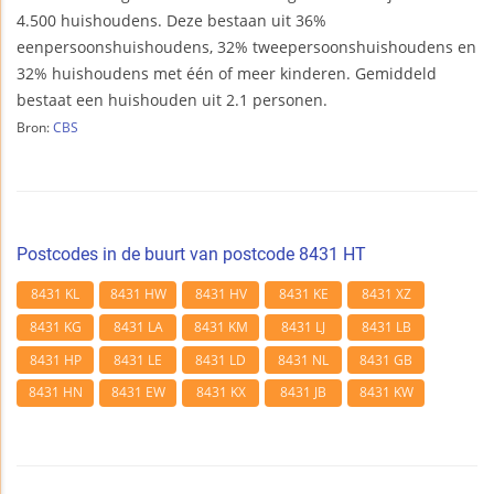
4.500 huishoudens. Deze bestaan uit 36%
eenpersoonshuishoudens, 32% tweepersoonshuishoudens en
32% huishoudens met één of meer kinderen. Gemiddeld
bestaat een huishouden uit 2.1 personen.
Bron:
CBS
Postcodes in de buurt van postcode 8431 HT
8431 KL
8431 HW
8431 HV
8431 KE
8431 XZ
8431 KG
8431 LA
8431 KM
8431 LJ
8431 LB
8431 HP
8431 LE
8431 LD
8431 NL
8431 GB
8431 HN
8431 EW
8431 KX
8431 JB
8431 KW