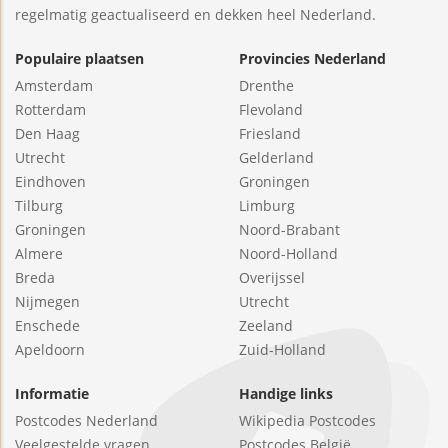
regelmatig geactualiseerd en dekken heel Nederland.
Populaire plaatsen
Provincies Nederland
Amsterdam
Drenthe
Rotterdam
Flevoland
Den Haag
Friesland
Utrecht
Gelderland
Eindhoven
Groningen
Tilburg
Limburg
Groningen
Noord-Brabant
Almere
Noord-Holland
Breda
Overijssel
Nijmegen
Utrecht
Enschede
Zeeland
Apeldoorn
Zuid-Holland
Informatie
Handige links
Postcodes Nederland
Wikipedia Postcodes
Veelgestelde vragen
Postcodes België