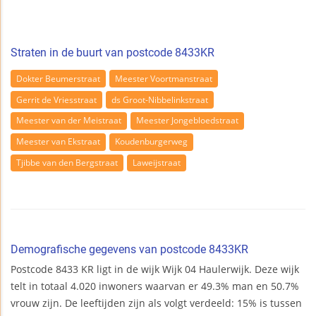
Straten in de buurt van postcode 8433KR
Dokter Beumerstraat
Meester Voortmanstraat
Gerrit de Vriesstraat
ds Groot-Nibbelinkstraat
Meester van der Meistraat
Meester Jongebloedstraat
Meester van Ekstraat
Koudenburgerweg
Tjibbe van den Bergstraat
Laweijstraat
Demografische gegevens van postcode 8433KR
Postcode 8433 KR ligt in de wijk Wijk 04 Haulerwijk. Deze wijk
telt in totaal 4.020 inwoners waarvan er 49.3% man en 50.7%
vrouw zijn. De leeftijden zijn als volgt verdeeld: 15% is tussen