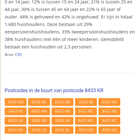
0 en 14 jaar, 12% is tussen 15 en 24 jaar, 21% is tussen 25 en
44 jaar, 30% is tussen 45 en 64 jaar en 22% is 65 jaar of
ouder. 44% is gehuwed en 42% is ongehuwd. Er zijn in totaal
1.680 huishoudens. Deze bestaan uit 29%
eenpersoonshuishoudens, 33% tweepersoonshuishoudens en
38% huishoudens met één of meer kinderen. Gemiddeld
bestaat een huishouden uit 2.3 personen.
Bron:
CBS
Postcodes in de buurt van postcode 8433 KR
8433 MN
8433 ML
8433 KM
8433 MJ
8433 MS
8433 KK
8433 MH
8433 MK
8433 NC
8433 NE
8433 LM
8433 NB
8433 NK
8433 MC
8433 KC
8433 NA
8433 LN
8433 NL
8433 KD
8433 KG