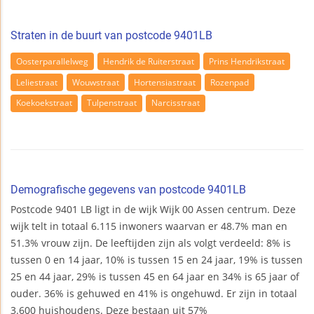
Straten in de buurt van postcode 9401LB
Oosterparallelweg
Hendrik de Ruiterstraat
Prins Hendrikstraat
Leliestraat
Wouwstraat
Hortensiastraat
Rozenpad
Koekoekstraat
Tulpenstraat
Narcisstraat
Demografische gegevens van postcode 9401LB
Postcode 9401 LB ligt in de wijk Wijk 00 Assen centrum. Deze
wijk telt in totaal 6.115 inwoners waarvan er 48.7% man en
51.3% vrouw zijn. De leeftijden zijn als volgt verdeeld: 8% is
tussen 0 en 14 jaar, 10% is tussen 15 en 24 jaar, 19% is tussen
25 en 44 jaar, 29% is tussen 45 en 64 jaar en 34% is 65 jaar of
ouder. 36% is gehuwed en 41% is ongehuwd. Er zijn in totaal
3.600 huishoudens. Deze bestaan uit 57%