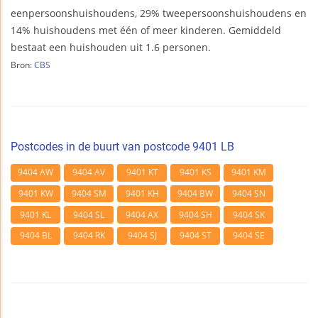
eenpersoonshuishoudens, 29% tweepersoonshuishoudens en
14% huishoudens met één of meer kinderen. Gemiddeld
bestaat een huishouden uit 1.6 personen.
Bron:
CBS
Postcodes in de buurt van postcode 9401 LB
9404 AW
9404 AV
9401 KT
9401 KS
9401 KM
9401 KW
9404 SM
9401 KH
9404 BW
9404 SN
9401 KL
9404 SL
9404 AX
9404 SH
9404 SK
9404 BL
9404 RK
9404 SJ
9404 ST
9404 SE