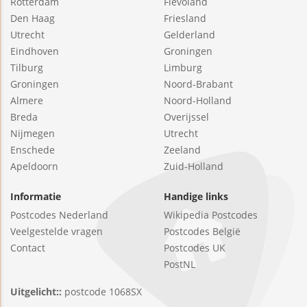
Rotterdam
Flevoland
Den Haag
Friesland
Utrecht
Gelderland
Eindhoven
Groningen
Tilburg
Limburg
Groningen
Noord-Brabant
Almere
Noord-Holland
Breda
Overijssel
Nijmegen
Utrecht
Enschede
Zeeland
Apeldoorn
Zuid-Holland
Informatie
Handige links
Postcodes Nederland
Wikipedia Postcodes
Veelgestelde vragen
Postcodes België
Contact
Postcodes UK
PostNL
Uitgelicht::
postcode 1068SX