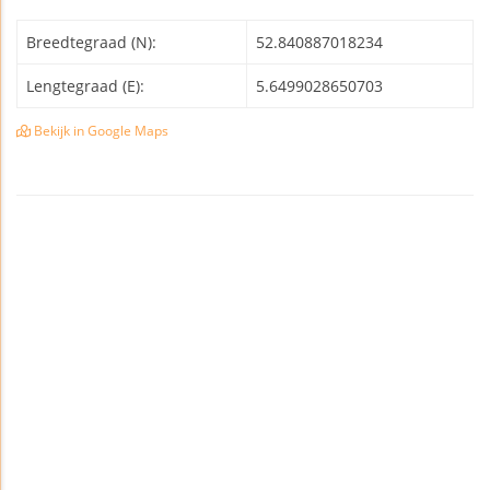
Breedtegraad (N):
52.840887018234
Lengtegraad (E):
5.6499028650703
Bekijk in Google Maps