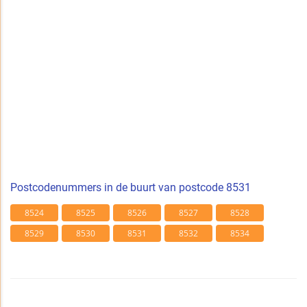
Postcodenummers in de buurt van postcode 8531
8524
8525
8526
8527
8528
8529
8530
8531
8532
8534