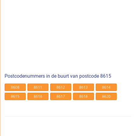
Postcodenummers in de buurt van postcode 8615
8608
8611
8612
8613
8614
8615
8616
8617
8618
8620