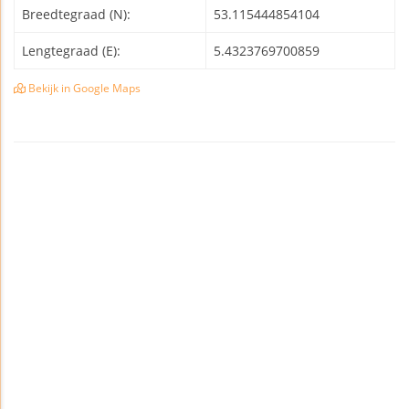
Breedtegraad (N):
53.115444854104
Lengtegraad (E):
5.4323769700859
Bekijk in Google Maps