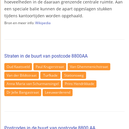
hoeveelheden in de daaraan grenzende centrale ruimte. Aan
een speciale balie kunnen de apart opgeslagen stukken
tijdens kantoortijden worden opgehaald.
Bron en meer info:
Wikipedia
Straten in de buurt van postcode 8800AA
Oud Kaatsveld
Paul Krugerstraat
Van Ghemmenichstraat
Van der Bildtstraat
Turfkade
Stationsweg
Anna Maria van Schurmansingel
Prins Hendrikkade
Dr Jelle Bangastraat
Leeuwarderend
Postcodes in de buurt van postcode 8800 AA