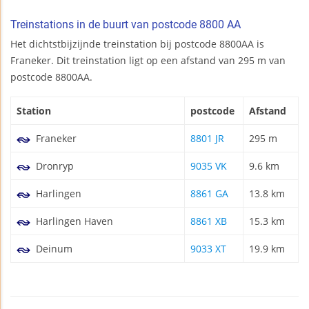
Treinstations in de buurt van postcode 8800 AA
Het dichtstbijzijnde treinstation bij postcode 8800AA is
Franeker. Dit treinstation ligt op een afstand van 295 m van
postcode 8800AA.
Station
postcode
Afstand
Franeker
8801 JR
295 m
Dronryp
9035 VK
9.6 km
Harlingen
8861 GA
13.8 km
Harlingen Haven
8861 XB
15.3 km
Deinum
9033 XT
19.9 km