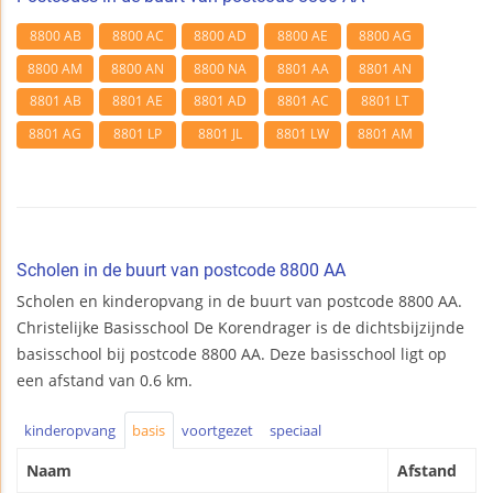
8800 AB
8800 AC
8800 AD
8800 AE
8800 AG
8800 AM
8800 AN
8800 NA
8801 AA
8801 AN
8801 AB
8801 AE
8801 AD
8801 AC
8801 LT
8801 AG
8801 LP
8801 JL
8801 LW
8801 AM
Scholen in de buurt van postcode 8800 AA
Scholen en kinderopvang in de buurt van postcode 8800 AA.
Christelijke Basisschool De Korendrager is de dichtsbijzijnde
basisschool bij postcode 8800 AA. Deze basisschool ligt op
een afstand van 0.6 km.
kinderopvang
basis
voortgezet
speciaal
Naam
Afstand