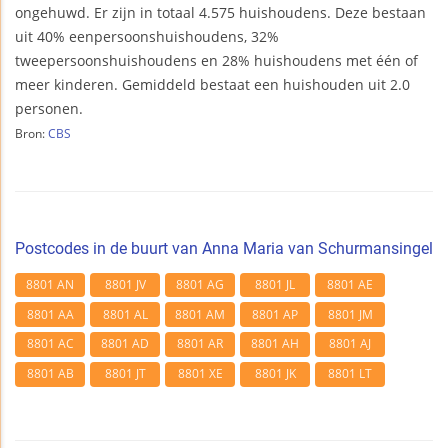
ongehuwd. Er zijn in totaal 4.575 huishoudens. Deze bestaan
uit 40% eenpersoonshuishoudens, 32%
tweepersoonshuishoudens en 28% huishoudens met één of
meer kinderen. Gemiddeld bestaat een huishouden uit 2.0
personen.
Bron:
CBS
Postcodes in de buurt van Anna Maria van Schurmansingel
8801 AN
8801 JV
8801 AG
8801 JL
8801 AE
8801 AA
8801 AL
8801 AM
8801 AP
8801 JM
8801 AC
8801 AD
8801 AR
8801 AH
8801 AJ
8801 AB
8801 JT
8801 XE
8801 JK
8801 LT