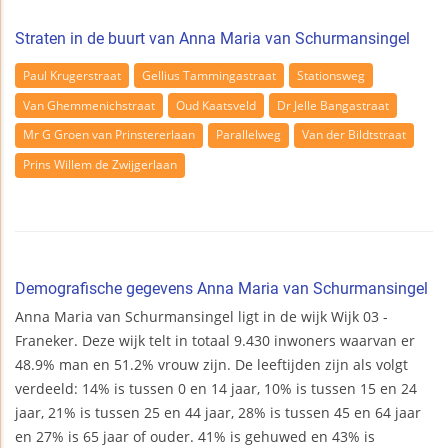
Straten in de buurt van Anna Maria van Schurmansingel
Paul Krugerstraat
Gellius Tammingastraat
Stationsweg
Van Ghemmenichstraat
Oud Kaatsveld
Dr Jelle Bangastraat
Mr G Groen van Prinstererlaan
Parallelweg
Van der Bildtstraat
Prins Willem de Zwijgerlaan
Demografische gegevens Anna Maria van Schurmansingel
Anna Maria van Schurmansingel ligt in de wijk Wijk 03 -
Franeker. Deze wijk telt in totaal 9.430 inwoners waarvan er
48.9% man en 51.2% vrouw zijn. De leeftijden zijn als volgt
verdeeld: 14% is tussen 0 en 14 jaar, 10% is tussen 15 en 24
jaar, 21% is tussen 25 en 44 jaar, 28% is tussen 45 en 64 jaar
en 27% is 65 jaar of ouder. 41% is gehuwed en 43% is