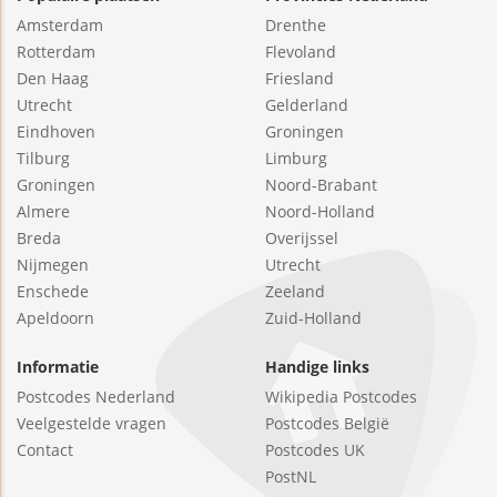
Amsterdam
Drenthe
Rotterdam
Flevoland
Den Haag
Friesland
Utrecht
Gelderland
Eindhoven
Groningen
Tilburg
Limburg
Groningen
Noord-Brabant
Almere
Noord-Holland
Breda
Overijssel
Nijmegen
Utrecht
Enschede
Zeeland
Apeldoorn
Zuid-Holland
Informatie
Handige links
Postcodes Nederland
Wikipedia Postcodes
Veelgestelde vragen
Postcodes België
Contact
Postcodes UK
PostNL