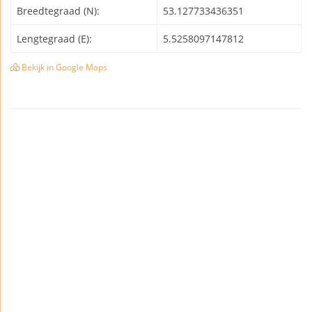
Breedtegraad (N):
53.127733436351
Lengtegraad (E):
5.5258097147812
Bekijk in Google Maps