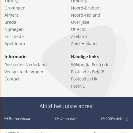
Tilburg
Limburg
Groningen
Noord-Brabant
Almere
Noord-Holland
Breda
Overijssel
Nijmegen
Utrecht
Enschede
Zeeland
Apeldoorn
Zuid-Holland
Informatie
Handige links
Postcodes Nederland
Wikipedia Postcodes
Veelgestelde vragen
Postcodes België
Contact
Postcodes UK
PostNL
Altijd het juiste adres!
Betrouwbaar
Up-to-date
100% dekking