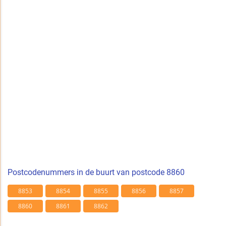
Postcodenummers in de buurt van postcode 8860
8853
8854
8855
8856
8857
8860
8861
8862