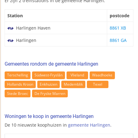
Er zijn 2 treinstations in de gemeente Harlingen.
Station
postcode
Harlingen Haven
8861 XB
Harlingen
8861 GA
Gemeentes rondom de gemeente Harlingen
Terschelling
Súdwest-Fryslân
Vlieland
Waadhoeke
Hollands Kroon
Enkhuizen
Medemblik
Texel
Stede Broec
De Fryske Marren
Woningen te koop in gemeente Harlingen
De 10 nieuwste koophuizen in
gemeente Harlingen
.