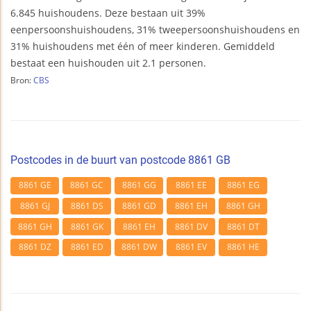
6.845 huishoudens. Deze bestaan uit 39%
eenpersoonshuishoudens, 31% tweepersoonshuishoudens en
31% huishoudens met één of meer kinderen. Gemiddeld
bestaat een huishouden uit 2.1 personen.
Bron:
CBS
Postcodes in de buurt van postcode 8861 GB
8861 GE
8861 GC
8861 GG
8861 EE
8861 EG
8861 GJ
8861 DS
8861 GD
8861 EH
8861 GH
8861 GH
8861 GK
8861 EH
8861 DV
8861 DT
8861 DZ
8861 ED
8861 DW
8861 EV
8861 HE