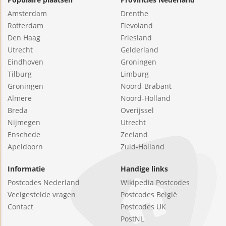
Amsterdam
Drenthe
Rotterdam
Flevoland
Den Haag
Friesland
Utrecht
Gelderland
Eindhoven
Groningen
Tilburg
Limburg
Groningen
Noord-Brabant
Almere
Noord-Holland
Breda
Overijssel
Nijmegen
Utrecht
Enschede
Zeeland
Apeldoorn
Zuid-Holland
Informatie
Handige links
Postcodes Nederland
Wikipedia Postcodes
Veelgestelde vragen
Postcodes België
Contact
Postcodes UK
PostNL