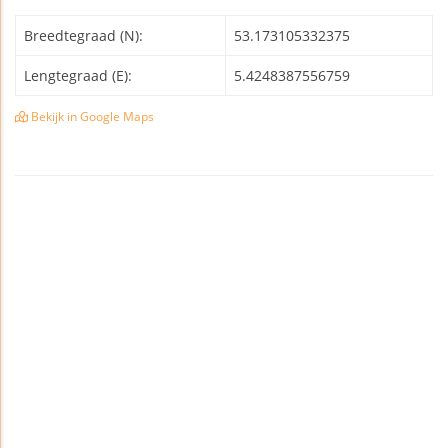
Breedtegraad (N):
53.173105332375
Lengtegraad (E):
5.4248387556759
Bekijk in Google Maps