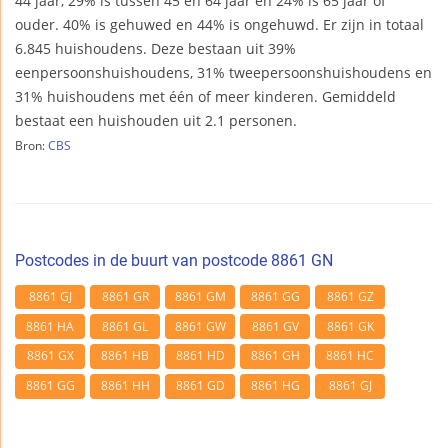
44 jaar, 29% is tussen 45 en 64 jaar en 24% is 65 jaar of
ouder. 40% is gehuwed en 44% is ongehuwd. Er zijn in totaal
6.845 huishoudens. Deze bestaan uit 39%
eenpersoonshuishoudens, 31% tweepersoonshuishoudens en
31% huishoudens met één of meer kinderen. Gemiddeld
bestaat een huishouden uit 2.1 personen.
Bron:
CBS
Postcodes in de buurt van postcode 8861 GN
8861 GJ
8861 GR
8861 GM
8861 GG
8861 GZ
8861 HA
8861 GL
8861 GW
8861 GV
8861 GK
8861 GX
8861 HB
8861 HD
8861 GH
8861 HC
8861 GG
8861 HH
8861 GD
8861 HG
8861 GJ