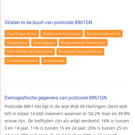
Straten in de buurt van postcode 8861GN
Paul Krugerstraat
Ambachtsschoolstraat
Barend Visserstraat
Singelstraat
Oud Jaagpad
Burgemeester Simonszstr
Tjerk Hiddes de Vriesstraat
Bosboom Toussaintstraat
Franekertrekvaart
Stationsweg
Demografische gegevens van postcode 8861GN
Postcode 8861 GN ligt in de wijk Wijk 00 Harlingen. Deze wijk
telt in totaal 14.660 inwoners waarvan er 50.2% man en 49.8%
vrouw zijn. De leeftijden zijn als volgt verdeeld: 16% is tussen
0 en 14 jaar, 11% is tussen 15 en 24 jaar, 20% is tussen 25 en