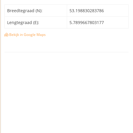
Breedtegraad (N):
53.198830283786
Lengtegraad (E):
5.7899667803177
Bekijk in Google Maps