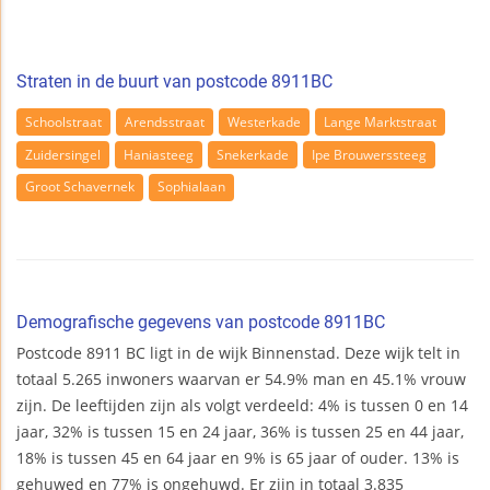
Straten in de buurt van postcode 8911BC
Schoolstraat
Arendsstraat
Westerkade
Lange Marktstraat
Zuidersingel
Haniasteeg
Snekerkade
Ipe Brouwerssteeg
Groot Schavernek
Sophialaan
Demografische gegevens van postcode 8911BC
Postcode 8911 BC ligt in de wijk Binnenstad. Deze wijk telt in
totaal 5.265 inwoners waarvan er 54.9% man en 45.1% vrouw
zijn. De leeftijden zijn als volgt verdeeld: 4% is tussen 0 en 14
jaar, 32% is tussen 15 en 24 jaar, 36% is tussen 25 en 44 jaar,
18% is tussen 45 en 64 jaar en 9% is 65 jaar of ouder. 13% is
gehuwed en 77% is ongehuwd. Er zijn in totaal 3.835