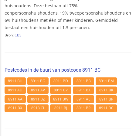
huishoudens. Deze bestaan uit 75%
eenpersoonshuishoudens, 19% tweepersoonshuishoudens en
6% huishoudens met één of meer kinderen. Gemiddeld
bestaat een huishouden uit 1.3 personen.
Bron:
CBS
Postcodes in de buurt van postcode 8911 BC
8911 BH
8911 BG
8911 BD
8911 BB
8911 BM
8911 AD
8911 AV
8911 BV
8911 BX
8911 BK
8911 AA
8911 BZ
8911 BW
8911 AE
8911 BP
8911 BX
8913 CL
8911 BJ
8911 BR
8911 DC