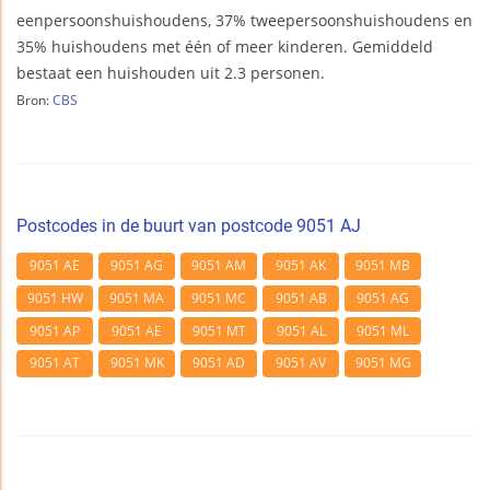
eenpersoonshuishoudens, 37% tweepersoonshuishoudens en
35% huishoudens met één of meer kinderen. Gemiddeld
bestaat een huishouden uit 2.3 personen.
Bron:
CBS
Postcodes in de buurt van postcode 9051 AJ
9051 AE
9051 AG
9051 AM
9051 AK
9051 MB
9051 HW
9051 MA
9051 MC
9051 AB
9051 AG
9051 AP
9051 AE
9051 MT
9051 AL
9051 ML
9051 AT
9051 MK
9051 AD
9051 AV
9051 MG