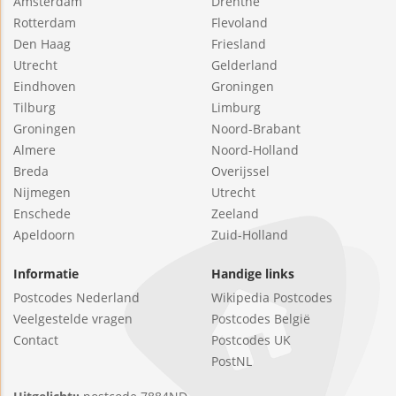
Amsterdam
Drenthe
Rotterdam
Flevoland
Den Haag
Friesland
Utrecht
Gelderland
Eindhoven
Groningen
Tilburg
Limburg
Groningen
Noord-Brabant
Almere
Noord-Holland
Breda
Overijssel
Nijmegen
Utrecht
Enschede
Zeeland
Apeldoorn
Zuid-Holland
Informatie
Handige links
Postcodes Nederland
Wikipedia Postcodes
Veelgestelde vragen
Postcodes België
Contact
Postcodes UK
PostNL