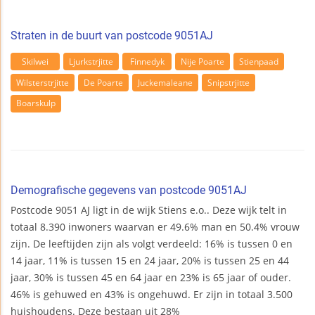
Straten in de buurt van postcode 9051AJ
Skilwei
Ljurkstrjitte
Finnedyk
Nije Poarte
Stienpaad
Wilsterstrjitte
De Poarte
Juckemaleane
Snipstrjitte
Boarskulp
Demografische gegevens van postcode 9051AJ
Postcode 9051 AJ ligt in de wijk Stiens e.o.. Deze wijk telt in
totaal 8.390 inwoners waarvan er 49.6% man en 50.4% vrouw
zijn. De leeftijden zijn als volgt verdeeld: 16% is tussen 0 en
14 jaar, 11% is tussen 15 en 24 jaar, 20% is tussen 25 en 44
jaar, 30% is tussen 45 en 64 jaar en 23% is 65 jaar of ouder.
46% is gehuwed en 43% is ongehuwd. Er zijn in totaal 3.500
huishoudens. Deze bestaan uit 28%